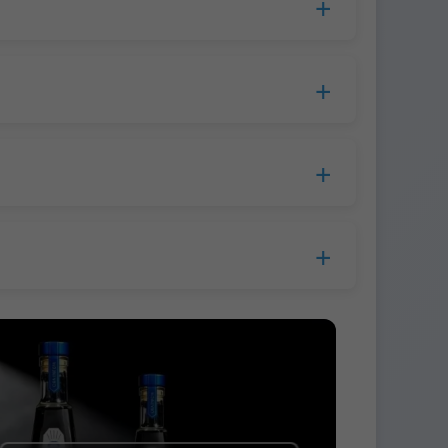
processamento, o tempo de produção
cas e 45 dias para a Europa.
s>
0 USD por garrafa à transportadora.
ar antes da expedição.
ncária, Western Union