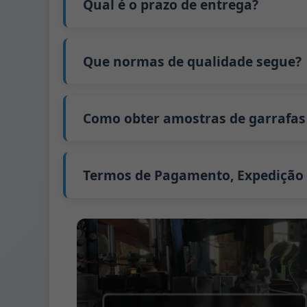
Qual é o prazo de entrega?
encomenda.
Calcularemos o preço exato e prepararemo
O nosso tempo de produção padrão é de 30
estende-se para 45 dias.
Que normas de qualidade segue?
A expedição a partir da China demora aprox
GB/T 24694-2021 <Recipientes de vidro - Re
GB4806.5一2016 <Norma Nacional de Segura
Como obter amostras de garrafas 
(CE) n.º 1935/2004 Migração de metais pesa
Apoiamos o envio de amostras para testes
Podemos fornecer 1-2 amostras de garrafa
Geralmente enviamos amostras via FedEx 
Termos de Pagamento, Expedição
Termo de pagamento:
50% de pagamento an
Métodos de pagamento suportados para 
Termo de expedição:
EXW, FOB, CFR, CIF
Termos de embalagem:
Paletes + Divisória