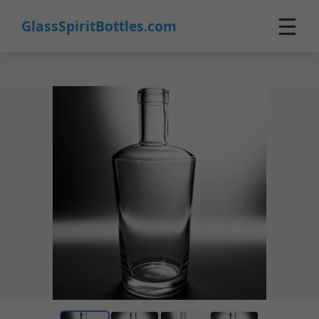
☰
GlassSpiritBottles.com
Início
Produtos
Personalizados
Sobre
Contato
0
🛒 Carrinho