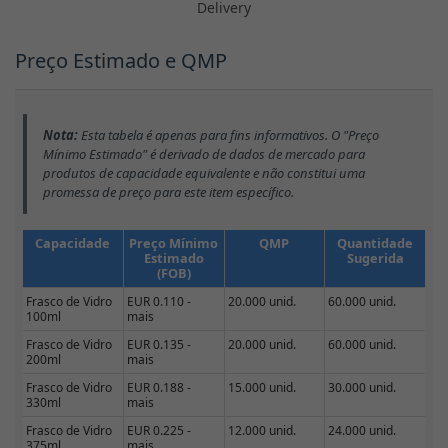
Delivery
Preço Estimado e QMP
Nota:
Esta tabela é apenas para fins informativos. O "Preço
Mínimo Estimado" é derivado de dados de mercado para
produtos de capacidade equivalente e não constitui uma
promessa de preço para este item específico.
Capacidade
Preço Mínimo
QMP
Quantidade
Estimado
Sugerida
(FOB)
Frasco de Vidro
EUR 0.110 -
20.000 unid.
60.000 unid.
100ml
mais
Frasco de Vidro
EUR 0.135 -
20.000 unid.
60.000 unid.
200ml
mais
Frasco de Vidro
EUR 0.188 -
15.000 unid.
30.000 unid.
330ml
mais
Frasco de Vidro
EUR 0.225 -
12.000 unid.
24.000 unid.
375ml
mais