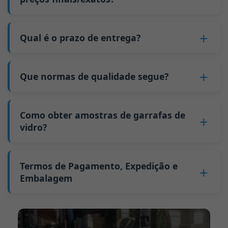
6. Pague o saldo e nós expedimos as garrafas.
paletes equivalem a aproximadamente 6.000
molde e ajustes de máquinas, poderem ser
unidades; a quantidade mínima de encomenda
Não
. Enquanto negócio B2B, o preço de cada
distribuídos por mais garrafas de vidro. A
para garrafas maiores é também de 6000
garrafa varia consoante a quantidade, o
Qual é o prazo de entrega?
produção contínua reduz os tempos de
unidades.
método de embalagem e os requisitos de
inatividade e melhora a utilização da
O nosso tempo de produção padrão é de 30
Porque temos uma quantidade mínima de
processamento. Se estiver interessado nesta
capacidade. Adicionalmente, o envio via carga
dias. Se as suas garrafas exigirem impressão ou
encomenda:
Que normas de qualidade segue?
garrafa,
contacte-nos
e forneça detalhes como
completa de contentor (FCL) custa menos do
outro processamento, o tempo de produção
Enquanto fabricante de garrafas de vidro na
as especificações da garrafa e a quantidade
que remessas de carga parcial (LCL).
GB/T 24694-2021 <Recipientes de vidro -
estende-se para 45 dias.
China, a nossa linha de produção requer uma
necessária. Calcularemos o preço exato e
O preço será ainda mais baixo se cada tipo de
Requisitos de qualidade para garrafas de
Como obter amostras de garrafas de
A expedição a partir da China demora
mudança de molde sempre que produzimos
prepararemos uma cotação formal para si.
garrafa for encomendado em quantidades
bebidas espirituosas>
vidro?
aproximadamente 30 dias para a Austrália, 40
um tipo diferente de garrafa. Este processo de
superiores a dois contentores de 40 pés altos
GB4806.5一2016 <Norma Nacional de
dias para as Américas e 45 dias para a Europa.
mudança de molde demora aproximadamente
por encomenda.
Podemos fornecer 1-2 amostras de garrafas de
Segurança Alimentar - Produtos de vidro>
30 minutos, e as primeiras 100 garrafas
vidro
gratuitamente
. No entanto, terá de
Termos de Pagamento, Expedição e
(CE) n.º 1935/2004 Migração de metais pesados
produzidas após a mudança são de qualidade
pagar 25-30 USD por garrafa à transportadora.
Embalagem
para materiais de recipientes alimentares
instável. Portanto, temos de aguardar até que a
Geralmente enviamos amostras via FedEx ou
Apoiamos o envio de amostras para testes de
produção se estabilize antes de obtermos
Termo de pagamento:
50% de pagamento
UPS, com entrega em aproximadamente 7-10
terceiros.
produtos qualificados, o que aumenta os
antecipado por Transferência Telegráfica (T/T),
dias.
custos. Além disso, o envio de pequenas
saldo a pagar antes da expedição.