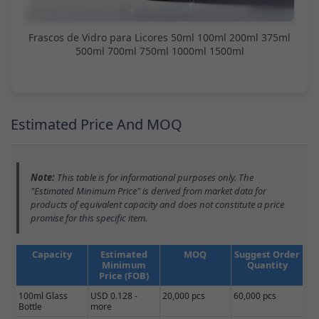
Frascos de Vidro para Licores 50ml 100ml 200ml 375ml
500ml 700ml 750ml 1000ml 1500ml
Estimated Price And MOQ
Note:
This table is for informational purposes only. The
"Estimated Minimum Price" is derived from market data for
products of equivalent capacity and does not constitute a price
promise for this specific item.
Capacity
Estimated
MOQ
Suggest Order
Minimum
Quantity
Price (FOB)
100ml Glass
USD 0.128 -
20,000 pcs
60,000 pcs
Bottle
more