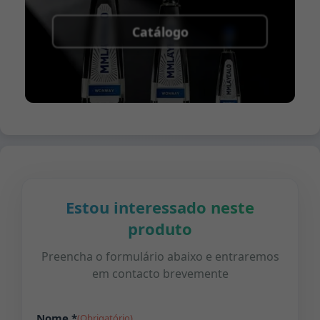
Catálogo
Estou interessado neste
produto
Preencha o formulário abaixo e entraremos
em contacto brevemente
Nome *
(Obrigatório)