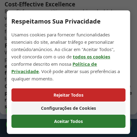
Cost-Effective Excellence
Benefit from competitive pricing driven by high-
volume production efficiency without compromising
Respeitamos Sua Privacidade
on quality. Our 750ml bottles offer exceptional value
for distilleries of all sizes, from craft producers to
Usamos cookies para fornecer funcionalidades
large-scale operations.
essenciais do site, analisar tráfego e personalizar
Flexible Customization Options
conteúdo/anúncios. Ao clicar em "Aceitar Todos",
While maintaining the classic 750ml form factor,
você concorda com o uso de
todos os cookies
personalize your bottles with
custom colors,
conforme descrito em nossa
Política de
embossed logos, unique closures, and specialized
Privacidade
. Você pode alterar suas preferências a
finishes
. Create distinctive brand identity within the
qualquer momento.
framework of an industry-proven design.
Contact us today to request samples and wholesale
pricing. Experience why our 750ml glass spirit bottle
Rejeitar Todos
remains the undisputed choice for professional
spirit packaging worldwide.
Configurações de Cookies
Catálogo
Aceitar Todos
Preferências de Cookies