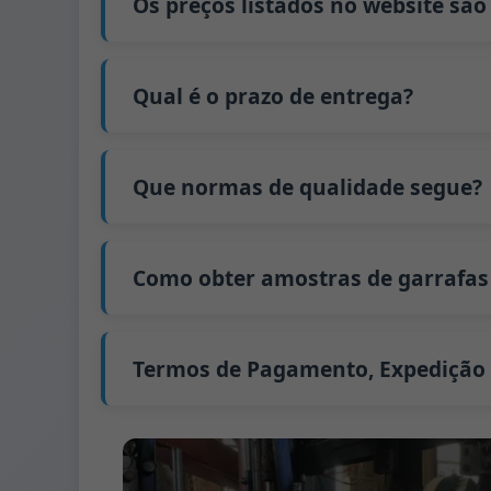
Os preços listados no website são
mudança são de qualidade instável. Portan
6. Pague o saldo e nós expedimos as garraf
melhora a utilização da capacidade. Adicio
que aumenta os custos. Além disso, o envi
(LCL).
Não
. Enquanto negócio B2B, o preço de c
O preço será ainda mais baixo se cada tip
Se estiver interessado nesta garrafa,
conta
Qual é o prazo de entrega?
encomenda.
Calcularemos o preço exato e prepararemo
O nosso tempo de produção padrão é de 30
estende-se para 45 dias.
Que normas de qualidade segue?
A expedição a partir da China demora aprox
GB/T 24694-2021 <Recipientes de vidro - Re
GB4806.5一2016 <Norma Nacional de Segura
Como obter amostras de garrafas 
(CE) n.º 1935/2004 Migração de metais pesa
Apoiamos o envio de amostras para testes
Podemos fornecer 1-2 amostras de garrafa
Geralmente enviamos amostras via FedEx 
Termos de Pagamento, Expedição
Termo de pagamento:
50% de pagamento an
Métodos de pagamento suportados para 
Termo de expedição:
EXW, FOB, CFR, CIF