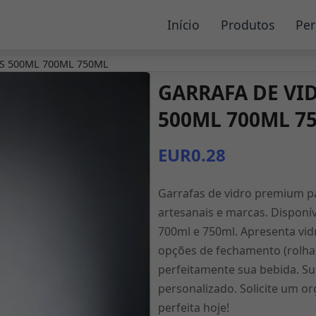
Início
Produtos
Per
OS 500ML 700ML 750ML
GARRAFA DE VID
500ML 700ML 7
EUR0.28
Garrafas de vidro premium par
artesanais e marcas. Disponí
700ml e 750ml. Apresenta vid
opções de fechamento (rolha,
perfeitamente sua bebida. 
personalizado. Solicite um 
perfeita hoje!