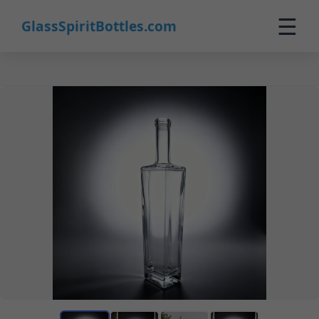
☰
GlassSpiritBottles.com
Início
Produtos
Personalizados
Sobre
Contato
0
🛒 Carrinho