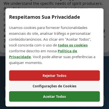
We understand the specific needs of spirit producers.
Benefit from our expertise in spirit packaging
regulations, reliable bulk supply, and flexible ordering
Respeitamos Sua Privacidade
tailored to both emerging craft distilleries and
established brands.
Usamos cookies para fornecer funcionalidades
Contact us today to request our spirit bottle catalog
essenciais do site, analisar tráfego e personalizar
and samples. Let us help you find the perfect 500ML,
conteúdo/anúncios. Ao clicar em "Aceitar Todos",
700ML, or 750ML glass bottle to elevate your spirit
você concorda com o uso de
todos os cookies
brand.
conforme descrito em nossa
Política de
Privacidade
. Você pode alterar suas preferências a
qualquer momento.
Garrafas para Bebidas Espirituosas
Rejeitar Todos
em Vidro
Configurações de Cookies
Catálogo
Aceitar Todos
Especializamo-nos em garrafas de vidro de alta
Preferências de Cookies
qualidade para bebidas espirituosas, coquetéis e