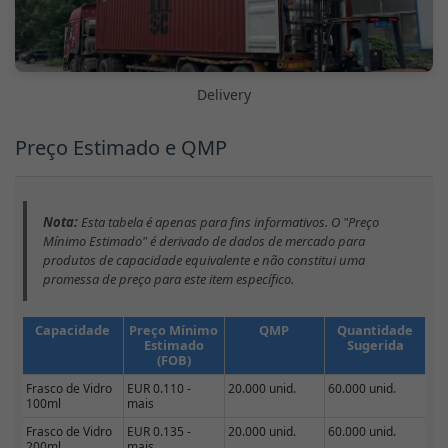
Delivery
Preço Estimado e QMP
Nota:
Esta tabela é apenas para fins informativos. O "Preço
Mínimo Estimado" é derivado de dados de mercado para
produtos de capacidade equivalente e não constitui uma
promessa de preço para este item específico.
Capacidade
Preço Mínimo
QMP
Quantidade
Estimado
Sugerida
(FOB)
Frasco de Vidro
EUR 0.110 -
20.000 unid.
60.000 unid.
100ml
mais
Frasco de Vidro
EUR 0.135 -
20.000 unid.
60.000 unid.
200ml
mais