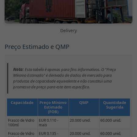
Delivery
Preço Estimado e QMP
Nota:
Esta tabela é apenas para fins informativos. O "Preço
Mínimo Estimado" é derivado de dados de mercado para
produtos de capacidade equivalente e não constitui uma
promessa de preço para este item específico.
Capacidade
Preço Mínimo
QMP
Quantidade
Estimado
Sugerida
(FOB)
Frasco de Vidro
EUR 0.110 -
20.000 unid.
60.000 unid.
100ml
mais
Frasco de Vidro
EUR 0.135 -
20.000 unid.
60.000 unid.