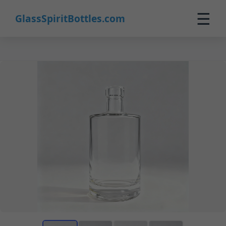
☰
GlassSpiritBottles.com
Início
Produtos
Personalizados
Sobre
Contato
0
🛒 Carrinho