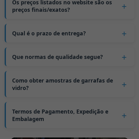
quantidade da encomenda aumenta. Isto deve-
Os preços listados no website são os
5. Nós produzimos as garrafas.
unidades; para garrafas de 700 ml e 750 ml, 5
se ao facto de custos fixos, como mudanças de
preços finais/exatos?
6. Pague o saldo e nós expedimos as garrafas.
paletes equivalem a aproximadamente 6.000
molde e ajustes de máquinas, poderem ser
unidades; a quantidade mínima de encomenda
Não
. Enquanto negócio B2B, o preço de cada
distribuídos por mais garrafas de vidro. A
para garrafas maiores é também de 6000
garrafa varia consoante a quantidade, o
Qual é o prazo de entrega?
produção contínua reduz os tempos de
unidades.
método de embalagem e os requisitos de
inatividade e melhora a utilização da
O nosso tempo de produção padrão é de 30
Porque temos uma quantidade mínima de
processamento. Se estiver interessado nesta
capacidade. Adicionalmente, o envio via carga
dias. Se as suas garrafas exigirem impressão ou
encomenda:
Que normas de qualidade segue?
garrafa,
contacte-nos
e forneça detalhes como
completa de contentor (FCL) custa menos do
outro processamento, o tempo de produção
Enquanto fabricante de garrafas de vidro na
as especificações da garrafa e a quantidade
que remessas de carga parcial (LCL).
GB/T 24694-2021 <Recipientes de vidro -
estende-se para 45 dias.
China, a nossa linha de produção requer uma
necessária. Calcularemos o preço exato e
O preço será ainda mais baixo se cada tipo de
Requisitos de qualidade para garrafas de
Como obter amostras de garrafas de
A expedição a partir da China demora
mudança de molde sempre que produzimos
prepararemos uma cotação formal para si.
garrafa for encomendado em quantidades
bebidas espirituosas>
vidro?
aproximadamente 30 dias para a Austrália, 40
um tipo diferente de garrafa. Este processo de
superiores a dois contentores de 40 pés altos
GB4806.5一2016 <Norma Nacional de
dias para as Américas e 45 dias para a Europa.
mudança de molde demora aproximadamente
por encomenda.
Podemos fornecer 1-2 amostras de garrafas de
Segurança Alimentar - Produtos de vidro>
30 minutos, e as primeiras 100 garrafas
vidro
gratuitamente
. No entanto, terá de
Termos de Pagamento, Expedição e
(CE) n.º 1935/2004 Migração de metais pesados
produzidas após a mudança são de qualidade
pagar 25-30 USD por garrafa à transportadora.
Embalagem
para materiais de recipientes alimentares
instável. Portanto, temos de aguardar até que a
Geralmente enviamos amostras via FedEx ou
Apoiamos o envio de amostras para testes de
produção se estabilize antes de obtermos
Termo de pagamento:
50% de pagamento
UPS, com entrega em aproximadamente 7-10
terceiros.