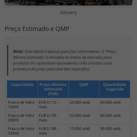
Delivery
Preço Estimado e QMP
Nota:
Esta tabela é apenas para fins informativos. O "Preço
Mínimo Estimado" é derivado de dados de mercado para
produtos de capacidade equivalente e não constitui uma
promessa de preço para este item específico.
Capacidade
Preço Mínimo
QMP
Quantidade
Estimado
Sugerida
(FOB)
Frasco de Vidro
EUR 0.110 -
20.000 unid.
60.000 unid.
100ml
mais
Frasco de Vidro
EUR 0.135 -
20.000 unid.
60.000 unid.
200ml
mais
Frasco de Vidro
EUR 0.188 -
15.000 unid.
30.000 unid.
330ml
mais