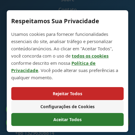
Contato
Respeitamos Sua Privacidade
Links Rápidos
Usamos cookies para fornecer funcionalidades
essenciais do site, analisar tráfego e personalizar
Política de Devolução e Troca
conteúdo/anúncios. Ao clicar em "Aceitar Todos",
você concorda com o uso de
todos os cookies
Mapa do Site
conforme descrito em nossa
Política de
Carrinho de Compras
Privacidade
. Você pode alterar suas preferências a
qualquer momento.
Entre em Contato
Rejeitar Todos
Configurações de Cookies
Parque Industrial de Produção de Garrafas para
Catálogo
Bebidas Espirituosas em Vidro, 5ª Avenida, Cidade
Aceitar Todos
de Heze, Shandong, China 274700
Preferências de Cookies
+86 13296308814