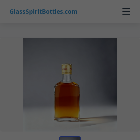
☰
GlassSpiritBottles.com
Início
Produtos
Personalizados
Sobre
Contato
0
🛒 Carrinho