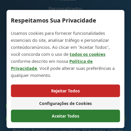
Personalizados
Sobre
Respeitamos Sua Privacidade
Contato
Usamos cookies para fornecer funcionalidades
essenciais do site, analisar tráfego e personalizar
Links Rápidos
conteúdo/anúncios. Ao clicar em "Aceitar Todos",
você concorda com o uso de
todos os cookies
conforme descrito em nossa
Política de
Política de Devolução e Troca
Privacidade
. Você pode alterar suas preferências a
qualquer momento.
Mapa do Site
Carrinho de Compras
Rejeitar Todos
Configurações de Cookies
Entre em Contato
Catálogo
Aceitar Todos
Preferências de Cookies
Parque Industrial de Produção de Garrafas para
Bebidas Espirituosas em Vidro, 5ª Avenida, Cidade