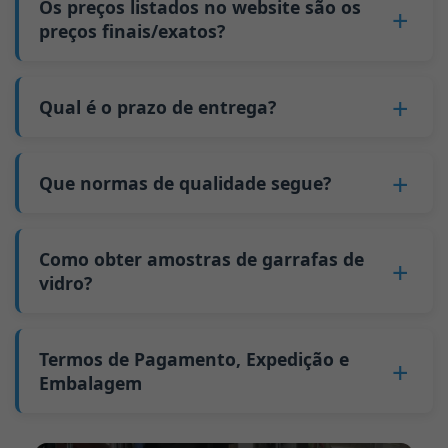
quantidade da encomenda aumenta. Isto deve-
Os preços listados no website são os
5. Nós produzimos as garrafas.
unidades; para garrafas de 700 ml e 750 ml, 5
se ao facto de custos fixos, como mudanças de
preços finais/exatos?
6. Pague o saldo e nós expedimos as garrafas.
paletes equivalem a aproximadamente 6.000
molde e ajustes de máquinas, poderem ser
unidades; a quantidade mínima de encomenda
Não
. Enquanto negócio B2B, o preço de cada
distribuídos por mais garrafas de vidro. A
para garrafas maiores é também de 6000
garrafa varia consoante a quantidade, o
Qual é o prazo de entrega?
produção contínua reduz os tempos de
unidades.
método de embalagem e os requisitos de
inatividade e melhora a utilização da
O nosso tempo de produção padrão é de 30
Porque temos uma quantidade mínima de
processamento. Se estiver interessado nesta
capacidade. Adicionalmente, o envio via carga
dias. Se as suas garrafas exigirem impressão ou
encomenda:
Que normas de qualidade segue?
garrafa,
contacte-nos
e forneça detalhes como
completa de contentor (FCL) custa menos do
outro processamento, o tempo de produção
Enquanto fabricante de garrafas de vidro na
as especificações da garrafa e a quantidade
que remessas de carga parcial (LCL).
GB/T 24694-2021 <Recipientes de vidro -
estende-se para 45 dias.
China, a nossa linha de produção requer uma
necessária. Calcularemos o preço exato e
O preço será ainda mais baixo se cada tipo de
Requisitos de qualidade para garrafas de
Como obter amostras de garrafas de
A expedição a partir da China demora
mudança de molde sempre que produzimos
prepararemos uma cotação formal para si.
garrafa for encomendado em quantidades
bebidas espirituosas>
vidro?
aproximadamente 30 dias para a Austrália, 40
um tipo diferente de garrafa. Este processo de
superiores a dois contentores de 40 pés altos
GB4806.5一2016 <Norma Nacional de
dias para as Américas e 45 dias para a Europa.
mudança de molde demora aproximadamente
por encomenda.
Podemos fornecer 1-2 amostras de garrafas de
Segurança Alimentar - Produtos de vidro>
30 minutos, e as primeiras 100 garrafas
vidro
gratuitamente
. No entanto, terá de
Termos de Pagamento, Expedição e
(CE) n.º 1935/2004 Migração de metais pesados
produzidas após a mudança são de qualidade
pagar 25-30 USD por garrafa à transportadora.
Embalagem
para materiais de recipientes alimentares
instável. Portanto, temos de aguardar até que a
Geralmente enviamos amostras via FedEx ou
Apoiamos o envio de amostras para testes de
produção se estabilize antes de obtermos
Termo de pagamento:
50% de pagamento
UPS, com entrega em aproximadamente 7-10
terceiros.