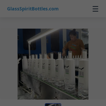
☰
GlassSpiritBottles.com
Início
Produtos
Personalizados
Sobre
Contato
0
🛒 Carrinho