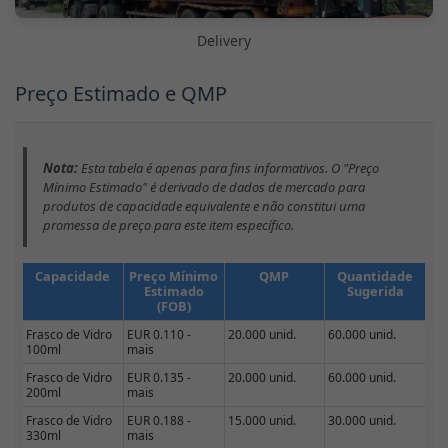
Delivery
Preço Estimado e QMP
Nota:
Esta tabela é apenas para fins informativos. O "Preço
Mínimo Estimado" é derivado de dados de mercado para
produtos de capacidade equivalente e não constitui uma
promessa de preço para este item específico.
Capacidade
Preço Mínimo
QMP
Quantidade
Estimado
Sugerida
(FOB)
Frasco de Vidro
EUR 0.110 -
20.000 unid.
60.000 unid.
100ml
mais
Frasco de Vidro
EUR 0.135 -
20.000 unid.
60.000 unid.
200ml
mais
Frasco de Vidro
EUR 0.188 -
15.000 unid.
30.000 unid.
330ml
mais