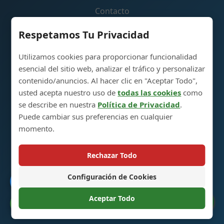
Contacto
Respetamos Tu Privacidad
Enlaces Rápidos
Utilizamos cookies para proporcionar funcionalidad
esencial del sitio web, analizar el tráfico y personalizar
Política de Devolución y Cambio
contenido/anuncios. Al hacer clic en "Aceptar Todo",
Mapa del Sitio
usted acepta nuestro uso de
todas las cookies
como
se describe en nuestra
Política de Privacidad
.
Carrito de Compras
Puede cambiar sus preferencias en cualquier
momento.
Contáctenos
Rechazar Todo
Parque Industrial de Producción de Botellas de
Configuración de Cookies
Catálogo
Vidrio para Licores, 5RA Avenida, Ciudad de Heze,
Shandong, China 274700
Aceptar Todo
Preferencias de Cookies
+86 13296308814