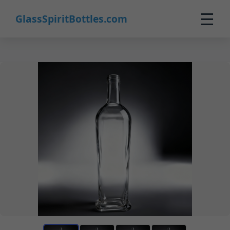
☰
GlassSpiritBottles.com
Inicio
Productos
Personalizado
Nosotros
Contacto
0
🛒 Carrito