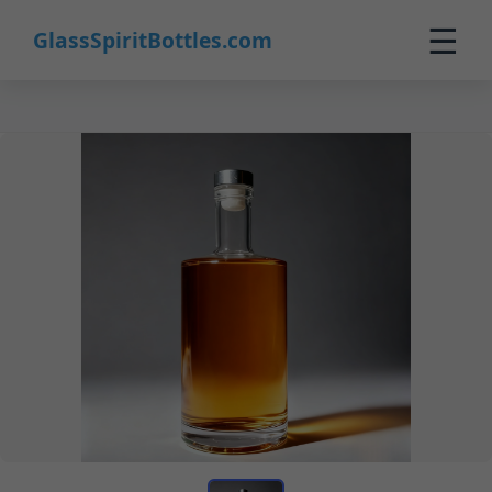
☰
GlassSpiritBottles.com
Inicio
Productos
Personalizado
Nosotros
Contacto
0
🛒 Carrito