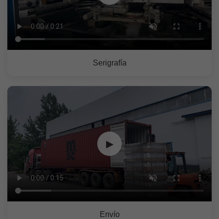
Serigrafía
▶
Envío