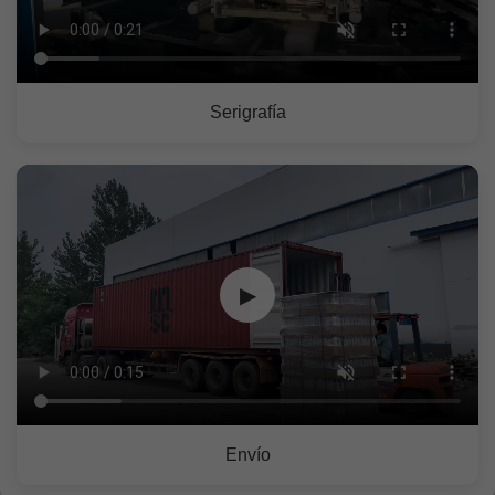
Serigrafía
▶
Envío