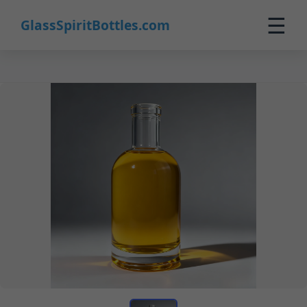
☰
GlassSpiritBottles.com
Inicio
Productos
Personalizado
Nosotros
Contacto
0
🛒 Carrito