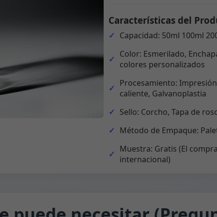
Características del Prod
Capacidad: 50ml 100ml 20
Color: Esmerilado, Enchapa
colores personalizados
Procesamiento: Impresión,
caliente, Galvanoplastia
Sello: Corcho, Tapa de ros
Método de Empaque: Palet
Muestra: Gratis (El compra
internacional)
e puede necesitar (Pregun