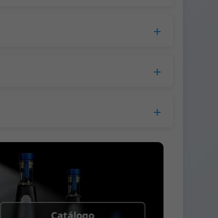
cesamiento, el tiempo de producción se
opa.
lla a la empresa de mensajería.
s.
 antes del envío.
 Western Union
Catálogo