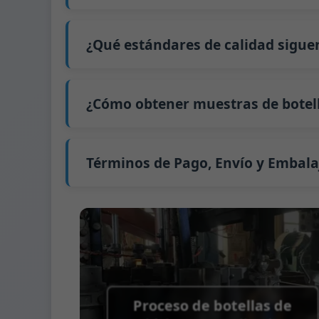
Nuestro tiempo de producción estándar es d
extiende a 45 días.
¿Qué estándares de calidad sigue
El envío desde China tarda aproximadamente 
GB/T 24694-2021 <Envases de vidrio - Requis
GB4806.5一2016 <Estándar Nacional de Segu
¿Cómo obtener muestras de botell
(CE) No. 1935/2004 Migración de metales p
Apoyamos el envío de muestras para prue
Podemos proporcionar 1-2 muestras de bot
Normalmente enviamos muestras a través 
Términos de Pago, Envío y Embala
Término de pago:
50% de pago por adelanta
Métodos de pago admitidos para los gast
Término de envío:
EXW, FOB, CFR, CIF
Términos de embalaje:
Palés + Divisores, 
Proceso de botellas de