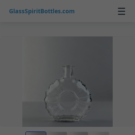
☰
GlassSpiritBottles.com
Inicio
Productos
Personalizado
Nosotros
Contacto
0
🛒 Carrito