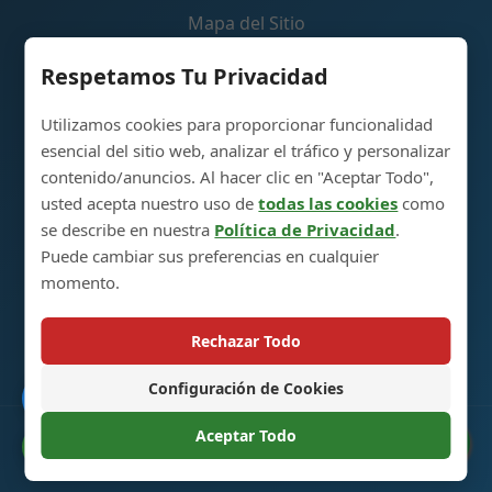
Mapa del Sitio
Carrito de Compras
Respetamos Tu Privacidad
Utilizamos cookies para proporcionar funcionalidad
Contáctenos
esencial del sitio web, analizar el tráfico y personalizar
contenido/anuncios. Al hacer clic en "Aceptar Todo",
Parque Industrial de Producción de Botellas de
usted acepta nuestro uso de
todas las cookies
como
Vidrio para Licores, 5RA Avenida, Ciudad de Heze,
se describe en nuestra
Política de Privacidad
.
Shandong, China 274700
Puede cambiar sus preferencias en cualquier
momento.
+86 13296308814
alex@oneglassco.com
Rechazar Todo
Configuración de Cookies
Catálogo
Aceptar Todo
© 2025 Botellas de Vidrio para Licores. Todos los Derechos
Preferencias de Cookies
Reservados. |
Política de Privacidad