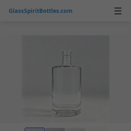
☰
GlassSpiritBottles.com
Inicio
Productos
Personalizado
Nosotros
Contacto
0
🛒 Carrito