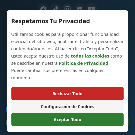
Respetamos Tu Privacidad
Enlaces Rápidos
Utilizamos cookies para proporcionar funcionalidad
esencial del sitio web, analizar el tráfico y personalizar
Inicio
contenido/anuncios. Al hacer clic en "Aceptar Todo",
usted acepta nuestro uso de
todas las cookies
como
Productos
se describe en nuestra
Política de Privacidad
.
Personalizado
Puede cambiar sus preferencias en cualquier
momento.
Nosotros
Contacto
Rechazar Todo
Configuración de Cookies
Enlaces Rápidos
Catálogo
Aceptar Todo
Preferencias de Cookies
Política de Devolución y Cambio