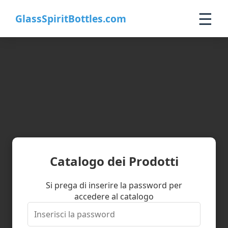
☰
GlassSpiritBottles.com
Home
Products
Customization
About Us
Contact
0
Catalogo dei Prodotti
🛒 Cart
Si prega di inserire la password per
accedere al catalogo