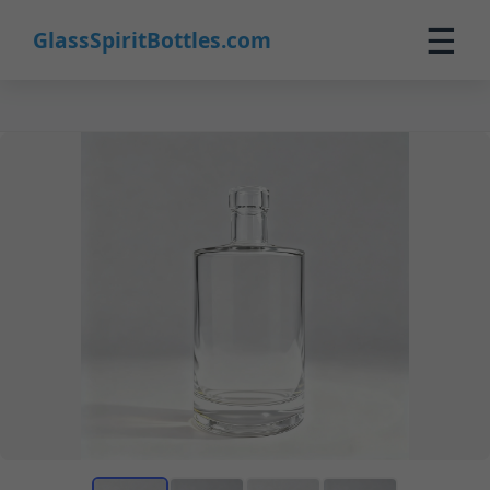
☰
GlassSpiritBottles.com
Accueil
Produits
Personnalisation
À propos
Contact
0
🛒 Panier