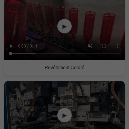
▶
Revêtement Coloré
▶