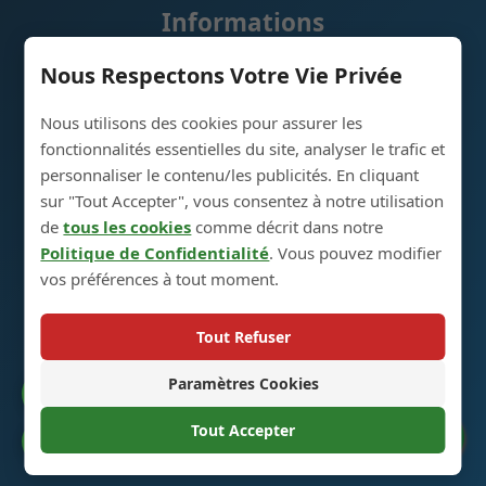
Informations
Nous Respectons Votre Vie Privée
Politique de Retour et Échange
Nous utilisons des cookies pour assurer les
Plan du Site
fonctionnalités essentielles du site, analyser le trafic et
Panier d'Achat
personnaliser le contenu/les publicités. En cliquant
sur "Tout Accepter", vous consentez à notre utilisation
de
tous les cookies
comme décrit dans notre
Contactez-Nous
Politique de Confidentialité
. Vous pouvez modifier
vos préférences à tout moment.
Parc Industriel de Production de Bouteilles en
Verre, 5ème Rue, Ville de Heze, Shandong, Chine
Tout Refuser
274700
Paramètres Cookies
+86 13296308814
Catalogue
alex@oneglassco.com
Tout Accepter
Préférences Cookies