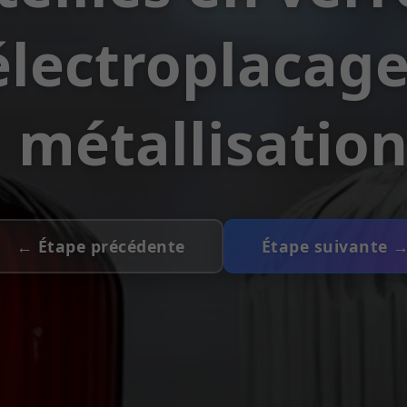
électroplacage
métallisatio
← Étape précédente
Étape suivante 