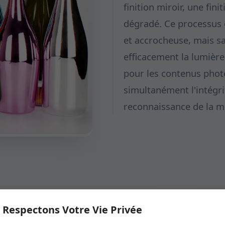
finition miroir, une fin
dégradé. Ce processus
et accrocheuse, mais s
efficacement la lumièr
pour les contenus phot
simultanément l'intégrit
reconnaissance de la m
 Respectons Votre Vie Privée