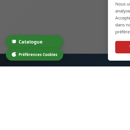
Nous ut
analyse
Accepte
dans n
préfér
Catalogue
Préférences Cookies
Bouteilles en Verre
Lien
pour Spiritueux
Accueil
Nous sommes spécialisés dans les
Produi
bouteilles en verre de haute
Personn
qualité pour spiritueux, cocktails
À prop
et autres boissons. Nos produits