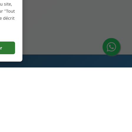
u site,
ur "Tout
décrit
r
Contactez-Nous
ange
Parc Industriel de Production
de Bouteilles en Verre, 5ème
Rue, Ville de Heze, Shandong,
Chine 274700
+86 13296308814