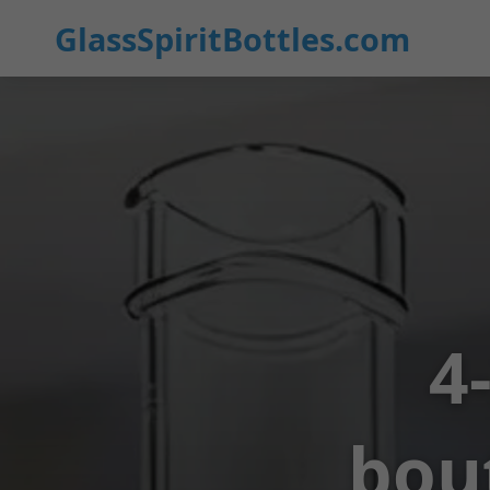
GlassSpiritBottles.com
4
bout