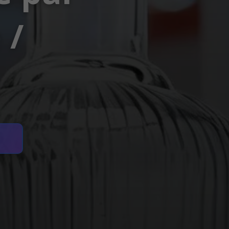
 /
n
→