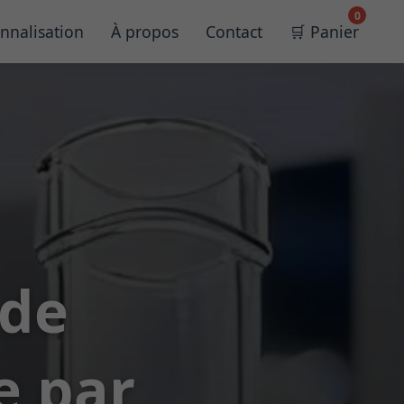
0
nnalisation
À propos
Contact
🛒 Panier
 de
e par