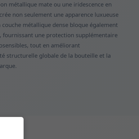
ition métallique mate ou une iridescence en
 crée non seulement une apparence luxueuse
a couche métallique dense bloque également
e, fournissant une protection supplémentaire
osensibles, tout en améliorant
é structurelle globale de la bouteille et la
arque.