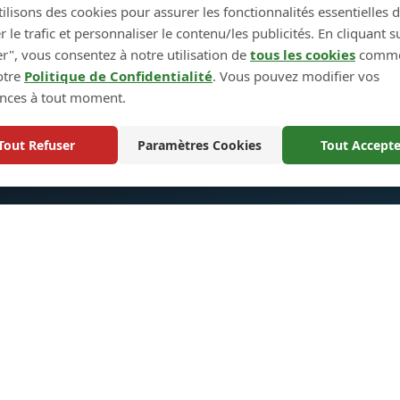
ilisons des cookies pour assurer les fonctionnalités essentielles d
r le trafic et personnaliser le contenu/les publicités. En cliquant s
← Étape précédente
Étape suivante →
r", vous consentez à notre utilisation de
tous les cookies
comme 
otre
Politique de Confidentialité
. Vous pouvez modifier vos
ences à tout moment.
Tout Refuser
Paramètres Cookies
Tout Accepte
s Rapides
Informations
Politique de Retour et Éch
ts
Plan du Site
alisation
Panier d'Achat
os