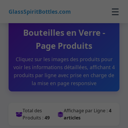
☰
GlassSpiritBottles.com
Fabricant de
Accueil
Bouteilles en Verre -
Page Produits
Produits
Personnalisation
Cliquez sur les images des produits pour
voir les informations détaillées, affichant 4
À propos
produits par ligne avec prise en charge de
la mise en page responsive
Contact
0
🛒 Panier
Total des
Affichage par Ligne :
4
Produits :
49
articles