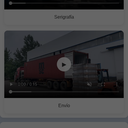
Serigrafía
▶
Envío