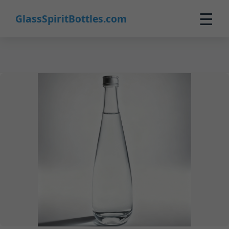
28
☰
GlassSpiritBottles.com
Inicio
Productos
Personalización
Sobre Nosotros
Contacto
0
🛒 Carrito