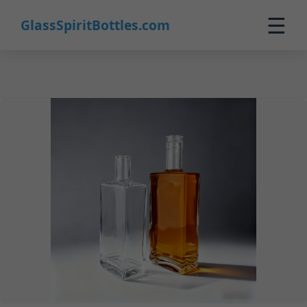
7
☰
GlassSpiritBottles.com
Inicio
Productos
Personalización
Sobre Nosotros
Contacto
0
🛒 Carrito