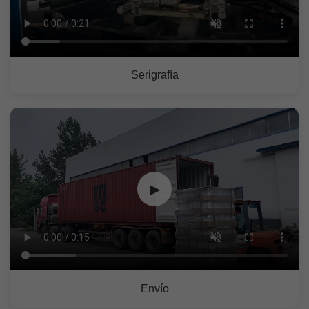
Serigrafía
▶
Envío