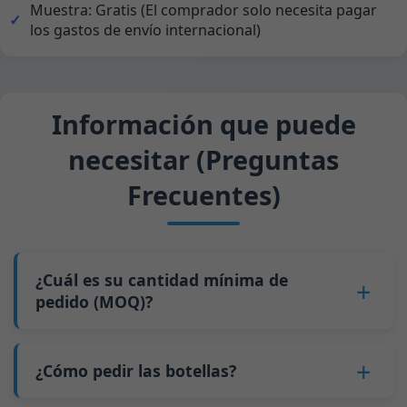
Muestra: Gratis (El comprador solo necesita pagar
los gastos de envío internacional)
Información que puede
necesitar (Preguntas
Frecuentes)
¿Cuál es su cantidad mínima de
pedido (MOQ)?
Para la mayoría de las botellas, nuestro MOQ es
de
5 palés
(recomendamos pedir al menos 10
¿Cómo pedir las botellas?
palés para un contenedor de 20 pies). Para