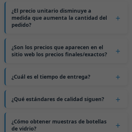
1.
Contáctenos
y envíenos información sobre la
nuestras botellas de stock, el MOQ es de 1 palé.
botella que le interesa, la cantidad del pedido, la
¿El precio unitario disminuye a
Por ejemplo, para botellas de menos de 200 ml,
capacidad de la botella, etc.
medida que aumenta la cantidad del
5 palés equivalen aproximadamente a 20,000
pedido?
2. Obtenga un presupuesto preciso.
piezas; para botellas de 500 ml, 5 palés
3. Confirme los detalles y firme un contrato.
equivalen aproximadamente a 9,000 piezas;
Sí
, el precio unitario disminuye a medida que
4. Pague un anticipo.
para botellas de 700 ml y 750 ml, 5 palés
aumenta la cantidad del pedido. Esto se debe a
¿Son los precios que aparecen en el
5. Nosotros producimos las botellas.
equivalen aproximadamente a 6,000 piezas; la
que los costos fijos, como los cambios de
sitio web los precios finales/exactos?
6. Pague el saldo y nosotros enviamos las
cantidad mínima de pedido para botellas más
molde y los ajustes de la máquina, se pueden
botellas.
grandes también es de 6000 piezas.
No
. Como negocio B2B, el precio de cada
distribuir entre más botellas de vidrio. La
Por qué tenemos una cantidad mínima de
botella varía según la cantidad, el método de
¿Cuál es el tiempo de entrega?
producción continua reduce el tiempo de
pedido:
embalaje y los requisitos de procesamiento. Si
inactividad y mejora la utilización de la
Nuestro tiempo de producción estándar es de
Como fabricante de botellas de vidrio en China,
está interesado en esta botella,
contáctenos
y
capacidad. Además, el envío mediante carga
30 días. Si sus botellas requieren impresión u
nuestra línea de producción requiere cambios
¿Qué estándares de calidad siguen?
proporcione detalles como las especificaciones
completa de contenedor (FCL) cuesta menos
otro procesamiento, el tiempo de producción
de molde cada vez que producimos un tipo
de la botella y la cantidad necesaria.
que los envíos de carga menos que contenedor
GB/T 24694-2021 <Envases de vidrio - Requisitos
se extiende a 45 días.
diferente de botella. Este proceso de cambio de
Calcularemos el precio exacto y prepararemos
completo (LCL).
de calidad para botellas de licor>
¿Cómo obtener muestras de botellas
El envío desde China tarda aproximadamente
molde tarda aproximadamente 30 minutos, y
una cotización formal para usted.
El precio será aún más bajo si cada tipo de
GB4806.5一2016 <Estándar Nacional de
de vidrio?
30 días a Australia, 40 días a las Américas y 45
las primeras 100 botellas producidas después