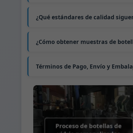
Nuestro tiempo de producción estándar es d
extiende a 45 días.
¿Qué estándares de calidad sigue
El envío desde China tarda aproximadamente 
GB/T 24694-2021 <Envases de vidrio - Requis
GB4806.5一2016 <Estándar Nacional de Segu
¿Cómo obtener muestras de botell
(CE) No. 1935/2004 Migración de metales p
Apoyamos el envío de muestras para prue
Podemos proporcionar 1-2 muestras de bot
Normalmente enviamos muestras a través 
Términos de Pago, Envío y Embala
Término de pago:
50% de pago por adelanta
Métodos de pago admitidos para los gast
Término de envío:
EXW, FOB, CFR, CIF
Términos de embalaje:
Palés + Divisores, 
Proceso de botellas de