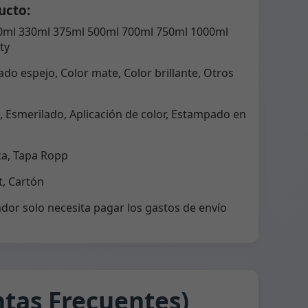
ucto:
0ml 330ml 375ml 500ml 700ml 750ml 1000ml
ty
do espejo, Color mate, Color brillante, Otros
 Esmerilado, Aplicación de color, Estampado en
ca, Tapa Ropp
, Cartón
dor solo necesita pagar los gastos de envío
tas Frecuentes)