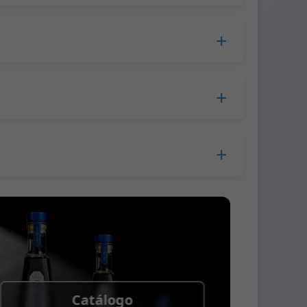
cesamiento, el tiempo de producción se
opa.
lla a la empresa de mensajería.
s.
 antes del envío.
 Western Union
Catálogo