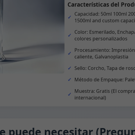
Características del Prod
Capacidad: 50ml 100ml 20
1500ml and custom capaci
Color: Esmerilado, Enchapa
colores personalizados
Procesamiento: Impresión,
caliente, Galvanoplastia
Sello: Corcho, Tapa de ros
Método de Empaque: Palet
Muestra: Gratis (El compra
internacional)
e puede necesitar (Pregun