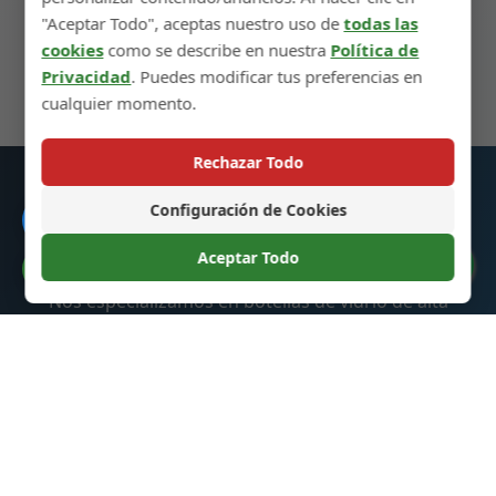
"Aceptar Todo", aceptas nuestro uso de
todas las
cookies
como se describe en nuestra
Política de
Siguiente Paso →
Privacidad
. Puedes modificar tus preferencias en
cualquier momento.
Rechazar Todo
Configuración de Cookies
Catálogo
Botellas de Vidrio para Licores
Aceptar Todo
Preferencias de Cookies
Nos especializamos en botellas de vidrio de alta
calidad para licores, cócteles y otras bebidas.
Nuestros productos están diseñados para mejorar tu
marca y proporcionar una experiencia excepcional
para tus clientes.