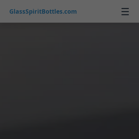
☰
GlassSpiritBottles.com
Inicio
Productos
Personalización
Sobre Nosotros
Contacto
0
🛒 Carrito