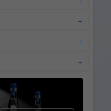
cesamiento, el tiempo de producción se
opa.
lla a la empresa de mensajería.
s.
 antes del envío.
 Western Union