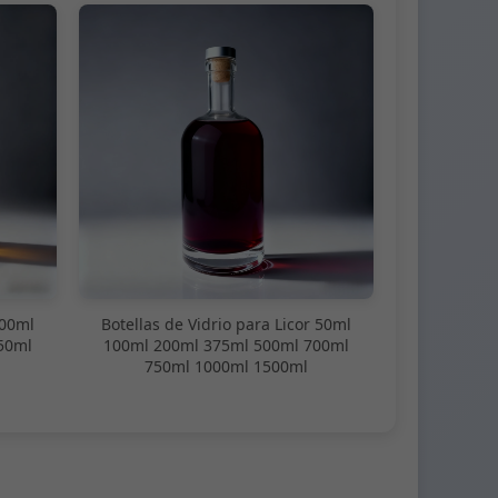
100ml
Botellas de Vidrio para Licor 50ml
50ml
100ml 200ml 375ml 500ml 700ml
750ml 1000ml 1500ml