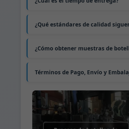
¿Cuál es el tiempo de entrega?
precio exacto y prepararemos una cotizaci
Nuestro tiempo de producción estándar es d
extiende a 45 días.
¿Qué estándares de calidad sigue
El envío desde China tarda aproximadamente 
GB/T 24694-2021 <Envases de vidrio - Requis
GB4806.5一2016 <Estándar Nacional de Segu
¿Cómo obtener muestras de botell
(CE) No. 1935/2004 Migración de metales p
Apoyamos el envío de muestras para prue
Podemos proporcionar 1-2 muestras de bot
Normalmente enviamos muestras a través 
Términos de Pago, Envío y Embala
Término de pago:
50% de pago por adelanta
Métodos de pago admitidos para los gast
Término de envío:
EXW, FOB, CFR, CIF
Términos de embalaje:
Palés + Divisores, 