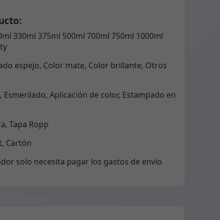
ucto:
0ml 330ml 375ml 500ml 700ml 750ml 1000ml
ty
do espejo, Color mate, Color brillante, Otros
 Esmerilado, Aplicación de color, Estampado en
ca, Tapa Ropp
, Cartón
dor solo necesita pagar los gastos de envío