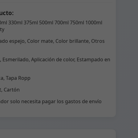
ucto:
0ml 330ml 375ml 500ml 700ml 750ml 1000ml
ty
do espejo, Color mate, Color brillante, Otros
 Esmerilado, Aplicación de color, Estampado en
ca, Tapa Ropp
, Cartón
dor solo necesita pagar los gastos de envío