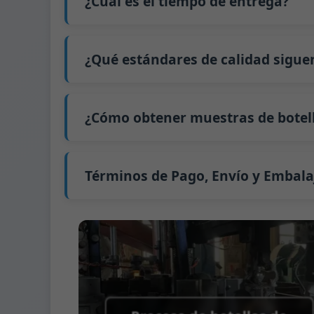
¿Cuál es el tiempo de entrega?
precio exacto y prepararemos una cotizaci
Nuestro tiempo de producción estándar es d
extiende a 45 días.
¿Qué estándares de calidad sigue
El envío desde China tarda aproximadamente 
GB/T 24694-2021 <Envases de vidrio - Requis
GB4806.5一2016 <Estándar Nacional de Segu
¿Cómo obtener muestras de botell
(CE) No. 1935/2004 Migración de metales p
Apoyamos el envío de muestras para prue
Podemos proporcionar 1-2 muestras de bot
Normalmente enviamos muestras a través 
Términos de Pago, Envío y Embala
Término de pago:
50% de pago por adelanta
Métodos de pago admitidos para los gast
Término de envío:
EXW, FOB, CFR, CIF
Términos de embalaje:
Palés + Divisores, 