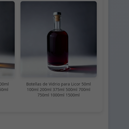
100ml
Botellas de Vidrio para Licor 50ml
50ml
100ml 200ml 375ml 500ml 700ml
750ml 1000ml 1500ml