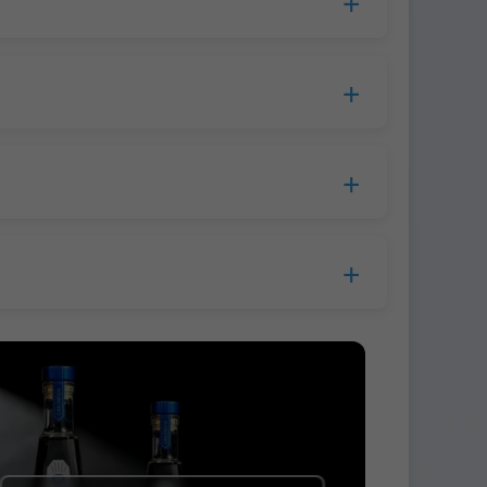
cesamiento, el tiempo de producción se
opa.
lla a la empresa de mensajería.
s.
 antes del envío.
 Western Union