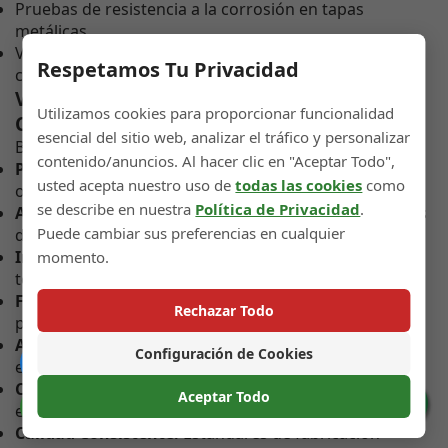
Pruebas de resistencia a la corrosión en tapas
metálicas
Verificación de durabilidad en sistemas de apertura y
Respetamos Tu Privacidad
cierre repetidos
Ventajas Competitivas para Empresas
Utilizamos cookies para proporcionar funcionalidad
Chilenas
esencial del sitio web, analizar el tráfico y personalizar
Beneficios específicos para el mercado local:
contenido/anuncios. Al hacer clic en "Aceptar Todo",
Precios Internacionales Competitivos:
Costos
usted acepta nuestro uso de
todas las cookies
como
optimizados por economías de escala global
se describe en nuestra
Política de Privacidad
.
Amplia Variedad:
Mayor selección que ofertas locales
Puede cambiar sus preferencias en cualquier
disponibles en Chile
Innovación Continua:
Acceso a las últimas
momento.
tecnologías en sistemas de cierre
Flexibilidad en Pedidos:
Mínimos accesibles y
Rechazar Todo
posibilidad de mezclar referencias
Asesoría Técnica Especializada:
Soporte en selección
Configuración de Cookies
Catálogo
e implementación
Compatibilidad Garantizada:
Reducción de riesgos
Aceptar Todo
Preferencias de Cookies
en procesos de envasado
Calidad Consistente:
Estándares de fabricación