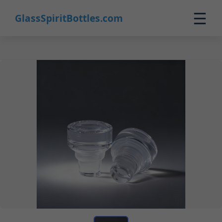
☰
GlassSpiritBottles.com
Inicio
Productos
Personalizado
Nosotros
Contacto
0
🛒 Carrito