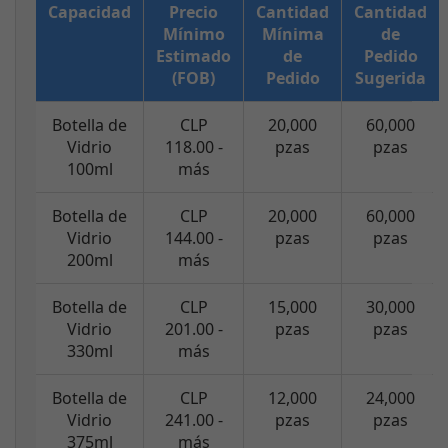
Capacidad
Precio
Cantidad
Cantidad
Mínimo
Mínima
de
Estimado
de
Pedido
(FOB)
Pedido
Sugerida
Botella de
CLP
20,000
60,000
Vidrio
118.00 -
pzas
pzas
100ml
más
Botella de
CLP
20,000
60,000
Vidrio
144.00 -
pzas
pzas
200ml
más
Botella de
CLP
15,000
30,000
Vidrio
201.00 -
pzas
pzas
330ml
más
Botella de
CLP
12,000
24,000
Vidrio
241.00 -
pzas
pzas
375ml
más