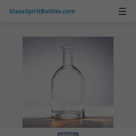
☰
GlassSpiritBottles.com
Inicio
Productos
Personalizado
Nosotros
Contacto
0
🛒 Carrito