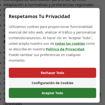
Adaptación a normativas y preferencias regionales
Optimización de costos considerando logística sureña
Conocimiento de competencia y tendencias en la
Respetamos Tu Privacidad
región
Soporte para exportación desde el Bío Bío al resto de
Utilizamos cookies para proporcionar funcionalidad
Chile o internacional
esencial del sitio web, analizar el tráfico y personalizar
Condiciones para Clientes de Concepción y
contenido/anuncios. Al hacer clic en "Aceptar Todo",
Región
usted acepta nuestro uso de
todas las cookies
como
Diseñadas considerando realidad regional:
se describe en nuestra
Política de Privacidad
.
Mínimos de pedido adaptados a escala de empresas
Puede cambiar sus preferencias en cualquier
sureñas
momento.
Descuentos especiales para pedidos consolidados
regionales
Flexibilidad en programación de entregas
Rechazar Todo
considerando factores climáticos regionales
Configuración de Cookies
Opciones de pago adecuadas para empresas de la
Catálogo
región
Aceptar Todo
Muestras para evaluación previa sin compromiso
Preferencias de Cookies
Soporte técnico adaptado a horarios y necesidades
regionales