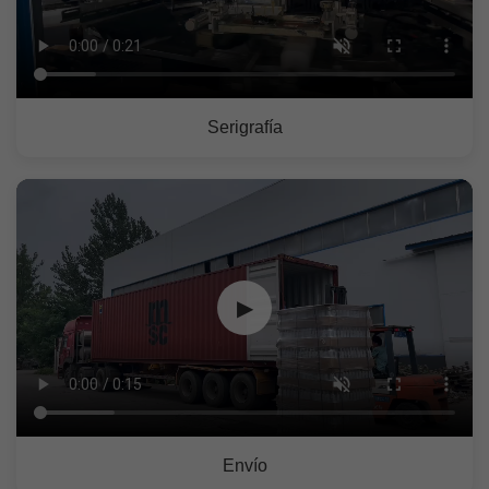
Serigrafía
▶
Envío