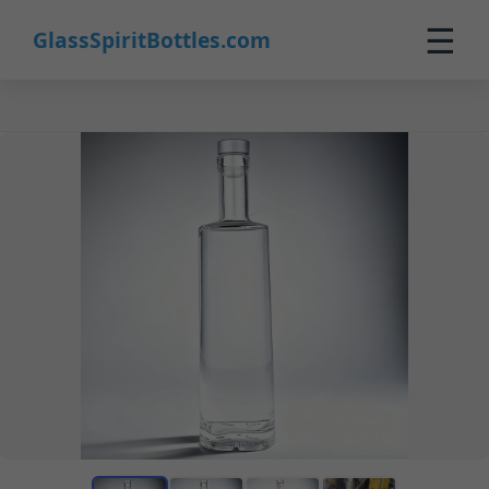
☰
GlassSpiritBottles.com
Início
Produtos
Personalizados
Sobre
Contato
0
🛒 Carrinho