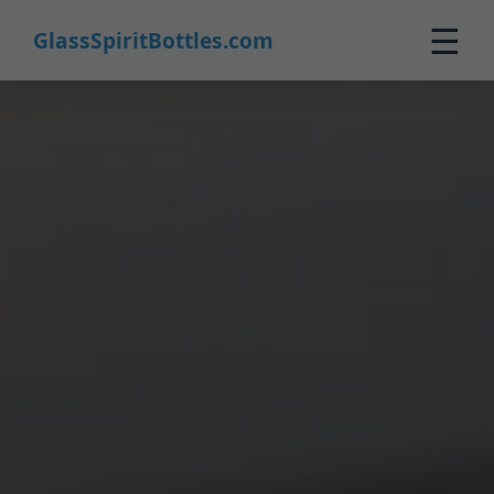
☰
GlassSpiritBottles.com
Início
Produtos
Personalizados
Sobre
Contato
0
🛒 Carrinho