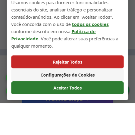
Usamos cookies para fornecer funcionalidades
embalagem e envio, permitindo lançamento
essenciais do site, analisar tráfego e personalizar
rápido no mercado.
conteúdo/anúncios. Ao clicar em "Aceitar Todos",
você concorda com o uso de
todos os cookies
conforme descrito em nossa
Política de
Privacidade
. Você pode alterar suas preferências a
qualquer momento.
Rejeitar Todos
Configurações de Cookies
Catálogo
← Etapa Anterior
Aceitar Todos
Preferências de Cookies
Próxima Etapa →