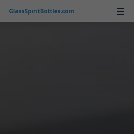
☰
GlassSpiritBottles.com
Início
Produtos
Personalizados
Sobre
Contato
0
🛒 Carrinho