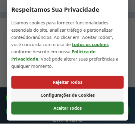
Respeitamos Sua Privacidade
Usamos cookies para fornecer funcionalidades
essenciais do site, analisar tráfego e personalizar
conteúdo/anúncios. Ao clicar em "Aceitar Todos",
você concorda com o uso de
todos os cookies
← Etapa Anterior
conforme descrito em nossa
Política de
Privacidade
. Você pode alterar suas preferências a
Próxima Etapa →
qualquer momento.
Rejeitar Todos
Configurações de Cookies
Catálogo
Aceitar Todos
Garrafas para Bebidas Espirituosas
Preferências de Cookies
em Vidro