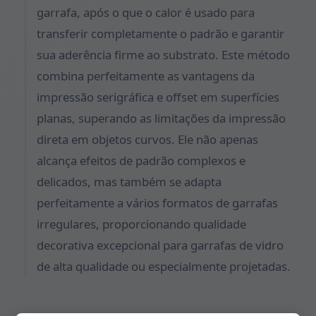
garrafa, após o que o calor é usado para
transferir completamente o padrão e garantir
sua aderência firme ao substrato. Este método
combina perfeitamente as vantagens da
impressão serigráfica e offset em superfícies
planas, superando as limitações da impressão
direta em objetos curvos. Ele não apenas
alcança efeitos de padrão complexos e
delicados, mas também se adapta
perfeitamente a vários formatos de garrafas
irregulares, proporcionando qualidade
decorativa excepcional para garrafas de vidro
de alta qualidade ou especialmente projetadas.