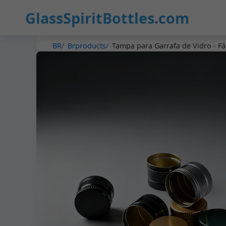
GlassSpiritBottles.com
BR
Brproducts
Tampa para Garrafa de Vidro - Fá