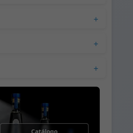
ssamento, o tempo de produção é estendido
ra a Europa.
USD por garrafa para a transportadora.
ar antes do envio.
ia, Western Union
Catálogo