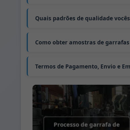
Nosso tempo de produção padrão é de 30 d
para 45 dias.
Quais padrões de qualidade você
O envio da China leva aproximadamente 30 d
GB/T 24694-2021 <Recipientes de vidro - Re
GB4806.5一2016 <Padrão Nacional de Segur
Como obter amostras de garrafas 
(CE) No. 1935/2004 Migração de metais pes
Apoiamos o envio de amostras para testes
Podemos fornecer 1-2 amostras de garrafa
Normalmente enviamos amostras via FedEx
Termos de Pagamento, Envio e E
Termo de pagamento:
50% de pagamento an
Métodos de pagamento suportados para 
Termo de envio:
EXW, FOB, CFR, CIF
Termos de embalagem:
Paletes + Divisória
Processo de garrafa de