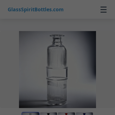
☰
GlassSpiritBottles.com
Strona główna
Produkty
Personalizacja
O nas
Kontakt
0
🛒 Koszyk