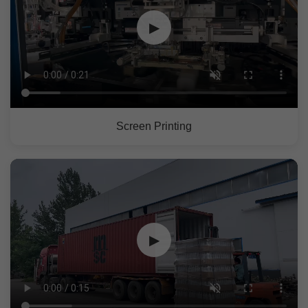
▶
Screen Printing
▶