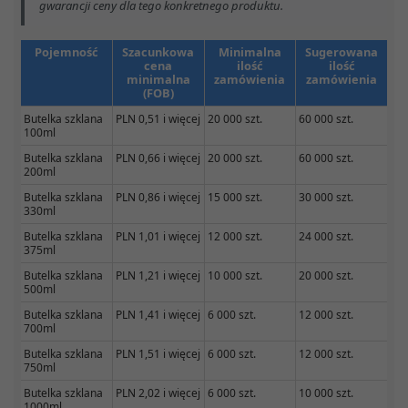
gwarancji ceny dla tego konkretnego produktu.
Pojemność
Szacunkowa
Minimalna
Sugerowana
cena
ilość
ilość
minimalna
zamówienia
zamówienia
(FOB)
Butelka szklana
PLN 0,51 i więcej
20 000 szt.
60 000 szt.
100ml
Butelka szklana
PLN 0,66 i więcej
20 000 szt.
60 000 szt.
200ml
Butelka szklana
PLN 0,86 i więcej
15 000 szt.
30 000 szt.
330ml
Butelka szklana
PLN 1,01 i więcej
12 000 szt.
24 000 szt.
375ml
Butelka szklana
PLN 1,21 i więcej
10 000 szt.
20 000 szt.
500ml
Butelka szklana
PLN 1,41 i więcej
6 000 szt.
12 000 szt.
700ml
Butelka szklana
PLN 1,51 i więcej
6 000 szt.
12 000 szt.
750ml
Butelka szklana
PLN 2,02 i więcej
6 000 szt.
10 000 szt.
1000ml