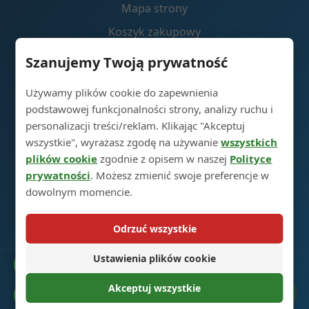
Mapa strony
Koszyk zakupowy
Szanujemy Twoją prywatność
Skontaktuj się z nami
Używamy plików cookie do zapewnienia
podstawowej funkcjonalności strony, analizy ruchu i
Park przemysłowy produkcji szklanych butelek do
personalizacji treści/reklam. Klikając "Akceptuj
alkoholi, 5RD, miasto Heze, prowincja Shandong,
wszystkie", wyrażasz zgodę na używanie
wszystkich
Chiny 274700
plików cookie
zgodnie z opisem w naszej
Polityce
prywatności
. Możesz zmienić swoje preferencje w
+86 13296308814
dowolnym momencie.
alex@oneglassco.com
Odrzuć wszystkie
Ustawienia plików cookie
Katalog
© 2025 Glass Spirit Bottles. Wszelkie prawa zastrzeżone. |
Polityka prywatności
Akceptuj wszystkie
Preferencje dotyczące plików cookie