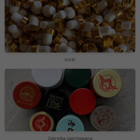
Korki
Zakrętka gwintowana