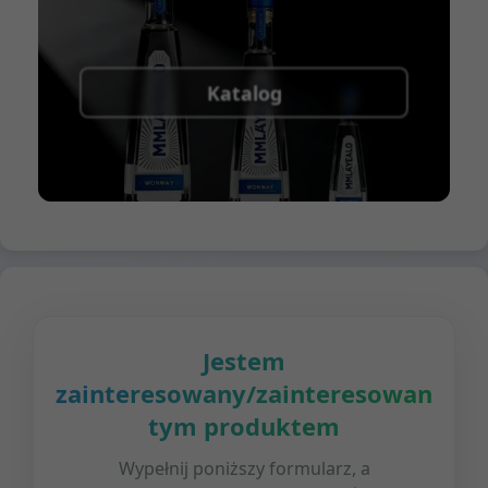
Katalog
Jestem
zainteresowany/zainteresowana
tym produktem
Wypełnij poniższy formularz, a