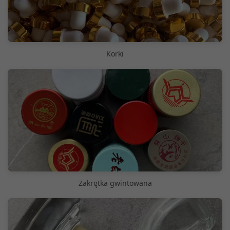
Korki
Zakrętka gwintowana