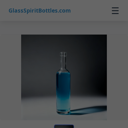
☰
GlassSpiritBottles.com
Strona główna
Produkty
Personalizacja
O nas
Kontakt
0
🛒 Koszyk