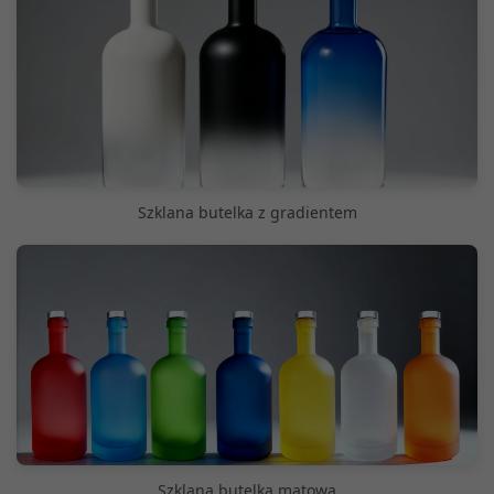
Szklana butelka z gradientem
Szklana butelka matowa