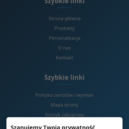
Szybkie linki
Strona główna
Produkty
Personalizacja
O nas
Kontakt
Szybkie linki
Polityka zwrotów i wymian
Mapa strony
Koszyk zakupowy
Szanujemy Twoją prywatność