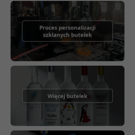
telegraficznym (T/T), saldo płatne przed
wysyłką.
Obsługiwane metody płatności za koszty
Proces personalizacji
wysyłki próbek:
PayPal, przelew bankowy,
szklanych butelek
Western Union
Warunek wysyłki:
EXW, FOB, CFR, CIF
Warunki pakowania:
Palety + przekładki,
Palety + kartony, Kartony
Więcej butelek