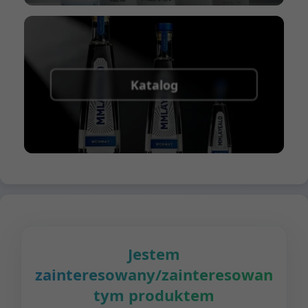
Katalog
Jestem
zainteresowany/zainteresowana
tym produktem