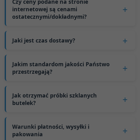
Czy ceny podane na stronie
4. Zapłać zaliczkę.
minimalna wielkość zamówienia dla większych
ponieważ koszty stałe, takie jak zmiany form i
internetowej są cenami
5. Produkujemy butelki.
butelek również wynosi 6000 sztuk.
ostatecznymi/dokładnymi?
regulacje maszyn, można rozłożyć na większą
6. Zapłać saldo, a my wysyłamy butelki.
Dlaczego mamy minimalną wielkość
liczbę szklanych butelek. Ciągła produkcja
zamówienia:
Nie
. Jako firma B2B, cena każdej butelki różni
redukuje przestoje i poprawia wykorzystanie
Jako producent szklanych butelek w Chinach,
się w zależności od ilości, metody pakowania i
Jaki jest czas dostawy?
mocy produkcyjnych. Dodatkowo, wysyłka
nasza linia produkcyjna wymaga zmiany formy
wymagań dotyczących obróbki. Jeśli jesteś
pełnym kontenerem (FCL) jest tańsza niż
Nasz standardowy czas produkcji wynosi 30
za każdym razem, gdy produkujemy inny rodzaj
zainteresowany tą butelką,
skontaktuj się z
wysyłka drobnicowa (LCL).
dni. Jeśli butelki wymagają drukowania lub innej
butelki. Ten proces zmiany formy trwa około 30
Jakim standardom jakości Państwo
nami
i podaj szczegóły, takie jak specyfikacja
Cena będzie jeszcze niższa, jeśli każdy rodzaj
obróbki, czas produkcji wydłuża się do 45 dni.
przestrzegają?
minut, a pierwsze 100 wyprodukowanych
butelki i potrzebna ilość. Obliczymy dokładną
butelki zostanie zamówiony w ilości
Wysyłka z Chin trwa około 30 dni do Australii, 40
butelek po zmianie ma niestabilną jakość.
cenę i przygotujemy formalną wycenę dla
przekraczającej dwa kontenery 40-stopowe
GB/T 24694-2021 <Pojemniki szklane -
dni do obu Ameryk i 45 dni do Europy.
Dlatego musimy poczekać, aż produkcja się
Ciebie.
wysokie na zamówienie.
Wymagania jakościowe dla butelek na spirytus>
Jak otrzymać próbki szklanych
ustabilizuje, zanim uzyskamy kwalifikowane
GB4806.5一2016 <Krajowy Standard
butelek?
produkty, co zwiększa koszty. Dodatkowo,
Bezpieczeństwa Żywności - Wyroby szklane>
wysyłka małych ilości butelek do innych krajów
Możemy dostarczyć 1-2 próbki szklanych
(WE) nr 1935/2004 Migracja metali ciężkich dla
wiąże się z wysokimi kosztami frachtu.
butelek
bezpłatnie
. Ale trzeba zapłacić firmie
Warunki płatności, wysyłki i
materiałów na pojemniki do żywności
kurierskiej 25-30 USD za butelkę. Próbki
pakowania
Wspieramy wysyłanie próbek do testów przez