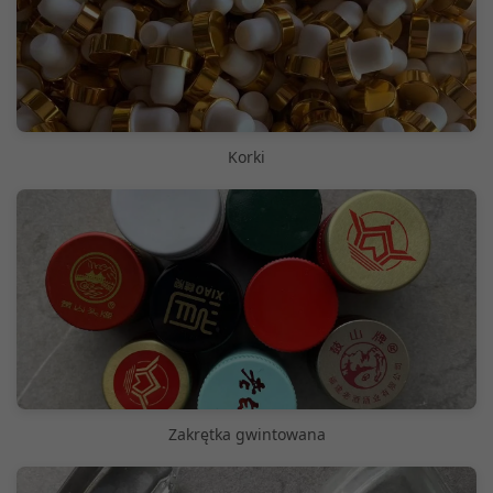
Korki
Zakrętka gwintowana