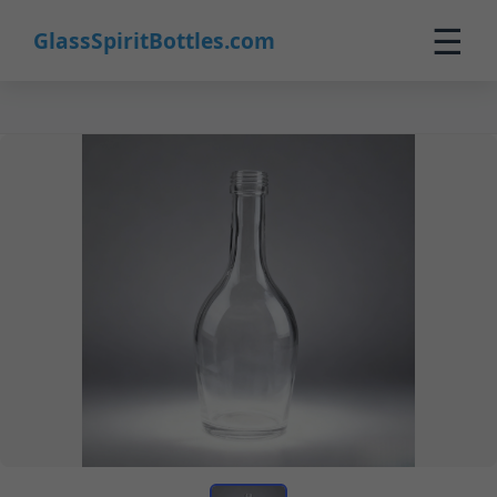
☰
GlassSpiritBottles.com
Strona główna
Produkty
Personalizacja
O nas
Kontakt
0
🛒 Koszyk