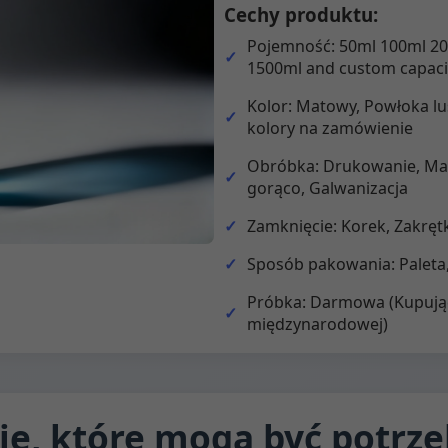
Cechy produktu:
Pojemność: 50ml 100ml 2
1500ml and custom capaci
Kolor: Matowy, Powłoka lu
kolory na zamówienie
Obróbka: Drukowanie, Mat
gorąco, Galwanizacja
Zamknięcie: Korek, Zakrę
Sposób pakowania: Paleta
Próbka: Darmowa (Kupujący
międzynarodowej)
je, które mogą być potrze