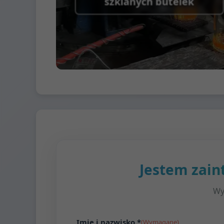
szklanych butelek
Jestem zai
Wy
Imię i nazwisko *
(Wymagane)