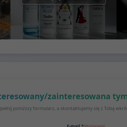
nteresowany/zainteresowana ty
pełnij poniższy formularz, a skontaktujemy się z Tobą wkró
E-mail *
(Wymagane)