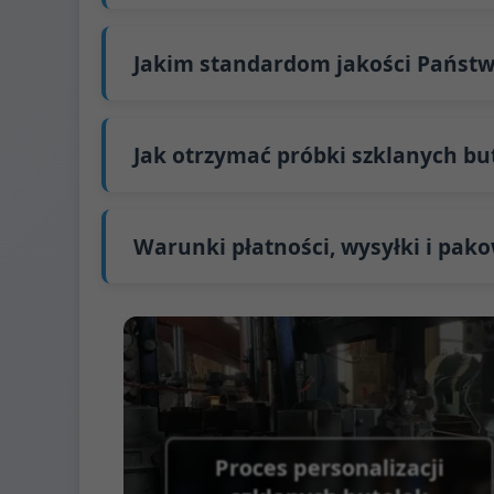
Nasz standardowy czas produkcji wynosi 30 
Wysyłka z Chin trwa około 30 dni do Austral
Jakim standardom jakości Państw
GB/T 24694-2021 <Pojemniki szklane - Wyma
GB4806.5一2016 <Krajowy Standard Bezpiec
Jak otrzymać próbki szklanych bu
(WE) nr 1935/2004 Migracja metali ciężkich
Wspieramy wysyłanie próbek do testów pr
Możemy dostarczyć 1-2 próbki szklanych b
wysyłamy za pośrednictwem FedEx lub UPS, 
Warunki płatności, wysyłki i pak
Warunek płatności:
50% zaliczki przelewem
Obsługiwane metody płatności za koszty
Warunek wysyłki:
EXW, FOB, CFR, CIF
Warunki pakowania:
Palety + przekładki, 
Proces personalizacji