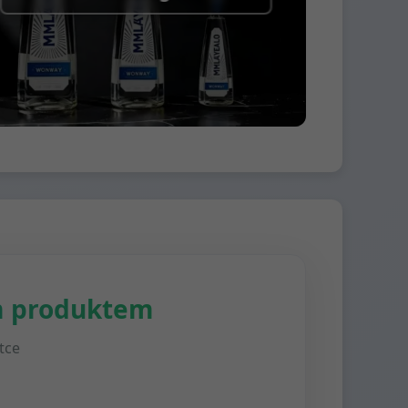
m produktem
tce