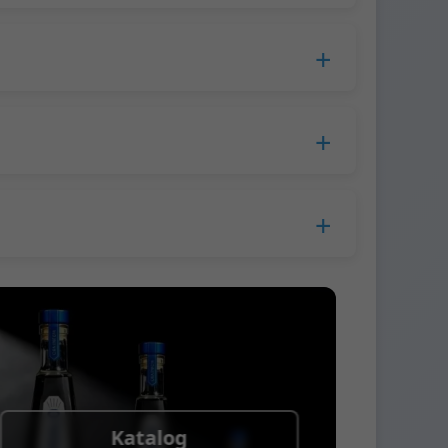
zas produkcji wydłuża się do 45 dni.
5-30 USD za butelkę. Próbki zazwyczaj
Katalog