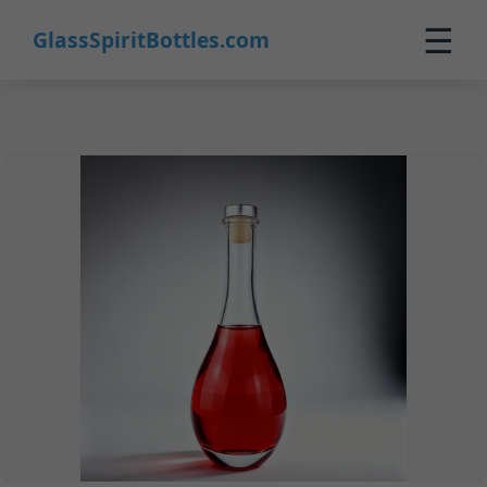
9
☰
GlassSpiritBottles.com
Inicio
Productos
Personalizado
Nosotros
Contacto
0
🛒 Carrito