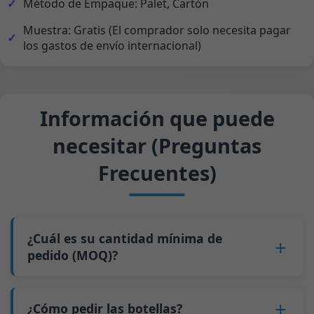
Método de Empaque: Palet, Cartón
Muestra: Gratis (El comprador solo necesita pagar
los gastos de envío internacional)
Información que puede
necesitar (Preguntas
Frecuentes)
¿Cuál es su cantidad mínima de
pedido (MOQ)?
Para la mayoría de las botellas, nuestro MOQ es
de
5 palés
(recomendamos pedir al menos 10
¿Cómo pedir las botellas?