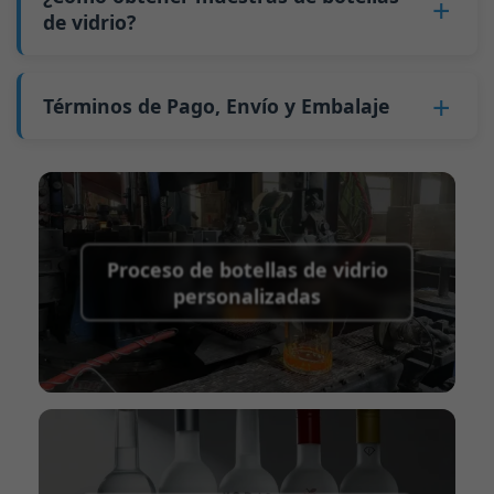
una cotización formal para usted.
El precio será aún más bajo si cada tipo de
GB4806.5一2016 <Estándar Nacional de
de vidrio?
30 días a Australia, 40 días a las Américas y 45
las primeras 100 botellas producidas después
botella se pide en cantidades que superen dos
Seguridad Alimentaria - Productos de vidrio>
días a Europa.
del cambio son de calidad inestable. Por lo
contenedores altos de 40 pies por pedido.
Podemos proporcionar 1-2 muestras de
(CE) No. 1935/2004 Migración de metales
tanto, debemos esperar hasta que la
botellas de vidrio
gratis
. Pero debe pagar 25-30
Términos de Pago, Envío y Embalaje
pesados para materiales de envases de
producción se estabilice antes de obtener
USD por botella a la empresa de mensajería.
alimentos
productos calificados, lo que aumenta los
Término de pago:
50% de pago por adelantado
Normalmente enviamos muestras a través de
Apoyamos el envío de muestras para pruebas
costos. Además, enviar pequeñas cantidades de
mediante Transferencia Telegráfica (T/T), saldo
FedEx o UPS, con entrega en aproximadamente
de terceros.
botellas a otros países incurre en altos costos
a pagar antes del envío.
7-10 días.
de flete.
Métodos de pago admitidos para los gastos
Proceso de botellas de vidrio
de envío de muestras:
PayPal, transferencia
personalizadas
bancaria, Western Union
Término de envío:
EXW, FOB, CFR, CIF
Términos de embalaje:
Palés + Divisores, Palés
+ Cartón, Cartón