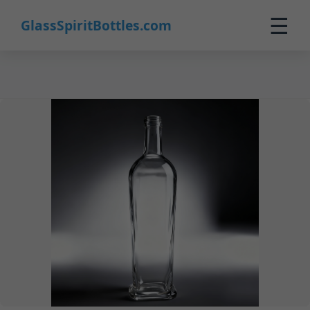
17
☰
GlassSpiritBottles.com
Inicio
Productos
Personalizado
Nosotros
Contacto
0
🛒 Carrito