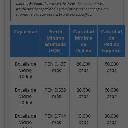
Mínimo Estimado" se deriva de datos de mercado para
productos de capacidad equivalente y no constituye una
promesa de precio para este artículo específico.
Capacidad
Precio
Cantidad
Cantidad
Mínimo
Mínima
de
Estimado
de
Pedido
(FOB)
Pedido
Sugerida
Botella de
PEN 0.437
20,000
60,000
Vidrio
- más
pzas
pzas
100ml
Botella de
PEN 0.533
20,000
60,000
Vidrio
- más
pzas
pzas
200ml
Botella de
PEN 0.744
15,000
30,000
Vidrio
- más
pzas
pzas