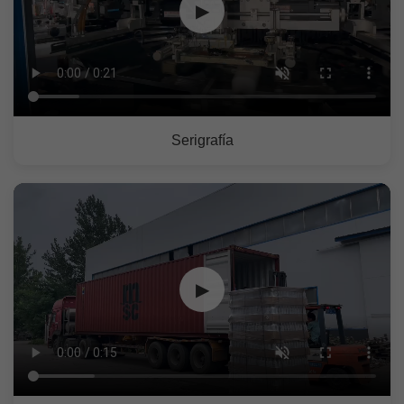
▶
Serigrafía
▶