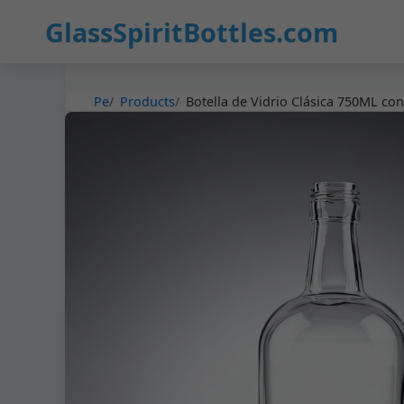
16
GlassSpiritBottles.com
Pe
Products
Botella de Vidrio Clásica 750ML co