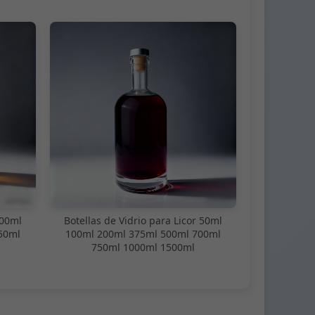
100ml
Botellas de Vidrio para Licor 50ml
50ml
100ml 200ml 375ml 500ml 700ml
750ml 1000ml 1500ml