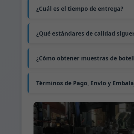
El precio será aún más bajo si cada tipo d
interesado en esta botella,
contáctenos
y p
¿Cuál es el tiempo de entrega?
precio exacto y prepararemos una cotizaci
Nuestro tiempo de producción estándar es d
extiende a 45 días.
¿Qué estándares de calidad sigue
El envío desde China tarda aproximadamente 
GB/T 24694-2021 <Envases de vidrio - Requis
GB4806.5一2016 <Estándar Nacional de Segu
¿Cómo obtener muestras de botell
(CE) No. 1935/2004 Migración de metales p
Apoyamos el envío de muestras para prue
Podemos proporcionar 1-2 muestras de bot
Normalmente enviamos muestras a través 
Términos de Pago, Envío y Embala
Término de pago:
50% de pago por adelanta
Métodos de pago admitidos para los gast
Término de envío:
EXW, FOB, CFR, CIF
Términos de embalaje:
Palés + Divisores, 