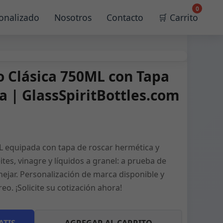
0
onalizado
Nosotros
Contacto
🛒 Carrito
io Clásica 750ML con Tapa
a | GlassSpiritBottles.com
ML equipada con tapa de roscar hermética y
eites, vinagre y líquidos a granel: a prueba de
nejar. Personalización de marca disponible y
o. ¡Solicite su cotización ahora!