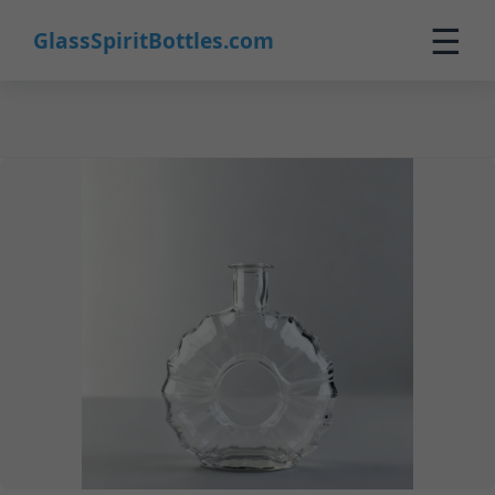
22
☰
GlassSpiritBottles.com
Inicio
Productos
Personalizado
Nosotros
Contacto
0
🛒 Carrito