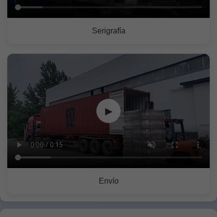
Serigrafía
▶
Envío