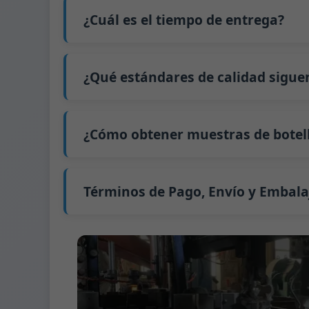
El precio será aún más bajo si cada tipo d
interesado en esta botella,
contáctenos
y p
¿Cuál es el tiempo de entrega?
precio exacto y prepararemos una cotizaci
Nuestro tiempo de producción estándar es d
extiende a 45 días.
¿Qué estándares de calidad sigue
El envío desde China tarda aproximadamente 
GB/T 24694-2021 <Envases de vidrio - Requis
GB4806.5一2016 <Estándar Nacional de Segu
¿Cómo obtener muestras de botell
(CE) No. 1935/2004 Migración de metales p
Apoyamos el envío de muestras para prue
Podemos proporcionar 1-2 muestras de bot
Normalmente enviamos muestras a través 
Términos de Pago, Envío y Embala
Término de pago:
50% de pago por adelanta
Métodos de pago admitidos para los gast
Término de envío:
EXW, FOB, CFR, CIF
Términos de embalaje:
Palés + Divisores, 