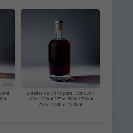
100ml
Botellas de Vidrio para Licor 50ml
50ml
100ml 200ml 375ml 500ml 700ml
750ml 1000ml 1500ml