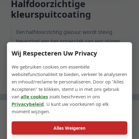
Halfdoorzichtige
kleurspuitcoating
Een halfdoorzichtig glazuur wordt stevig
bevestigd aan het oppervlak van een glazen
fles met behulp van een spuitproces, waardoor
Wij Respecteren Uw Privacy
een duurzame gekleurde coating ontstaat.
We gebruiken cookies om essentiële
websitefunctionaliteit te bieden, verkeer te analyseren
en inhoud/reclame te personaliseren. Door op "Alles
Accepteren" te klikken, stemt u in met ons gebruik
van
alle cookies
zoals beschreven in ons
Privacybeleid
. U kunt uw voorkeuren op elk
moment wijzigen.
Alles Weigeren
← Vorige stap