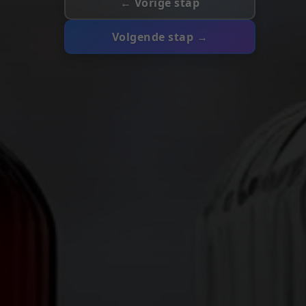
← Vorige stap
Volgende stap →