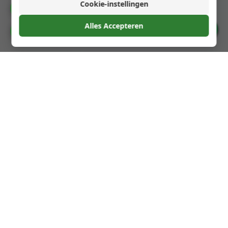
Cookie-instellingen
Catalogus
Volgende stap →
Alles Accepteren
Cookievoorkeuren
Glass Spirit Bottles
Wij zijn gespecialiseerd in hoogwaardige glazen
flessen voor sterke drank, cocktails en andere
dranken. Onze producten zijn ontworpen om uw
merk te versterken en een uitzonderlijke ervaring te
bieden aan uw klanten.