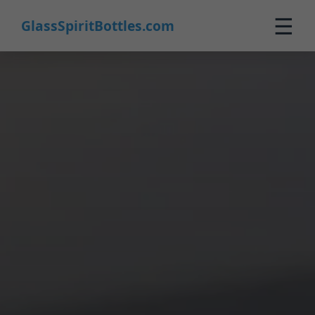
☰
GlassSpiritBottles.com
Startpagina
Producten
Aangepast
Over Ons
Contact
0
🛒 Winkelwagen