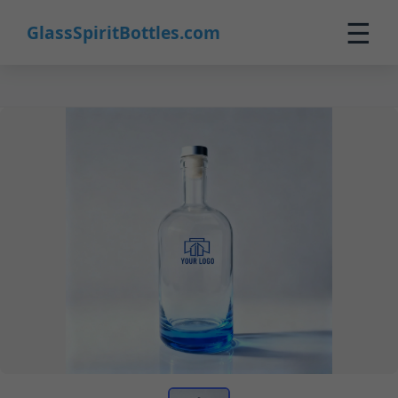
☰
GlassSpiritBottles.com
Inicio
Productos
Personalizado
Nosotros
Contacto
0
🛒 Carrito