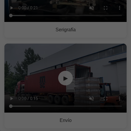
Serigrafía
▶
Envío