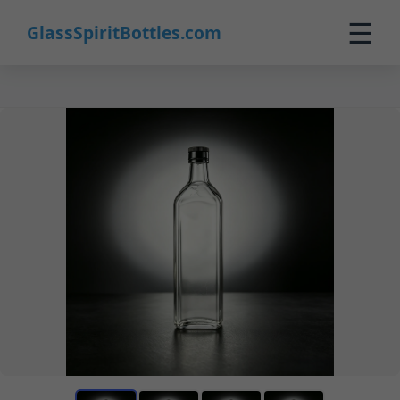
☰
GlassSpiritBottles.com
Inicio
Productos
Personalizado
Nosotros
Contacto
0
🛒 Carrito