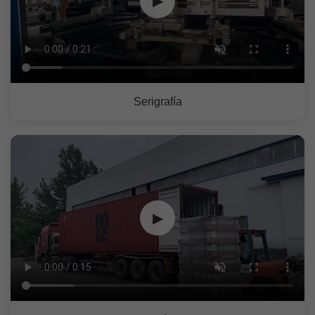
▶
Serigrafía
▶