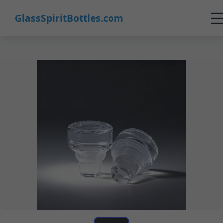
GlassSpiritBottles.com
Inicio
Productos
Personalizado
Nosotros
Contacto
0
🛒 Carrito