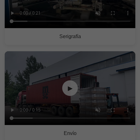
Serigrafía
▶
Envío