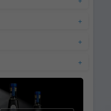
cesamiento, el tiempo de producción se
opa.
lla a la empresa de mensajería.
s.
 antes del envío.
 Western Union