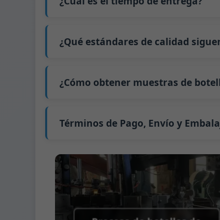
¿Cuál es el tiempo de entrega?
precio exacto y prepararemos una cotizaci
Nuestro tiempo de producción estándar es d
extiende a 45 días.
¿Qué estándares de calidad sigue
El envío desde China tarda aproximadamente 
GB/T 24694-2021 <Envases de vidrio - Requis
GB4806.5一2016 <Estándar Nacional de Segu
¿Cómo obtener muestras de botell
(CE) No. 1935/2004 Migración de metales p
Apoyamos el envío de muestras para prue
Podemos proporcionar 1-2 muestras de bot
Normalmente enviamos muestras a través 
Términos de Pago, Envío y Embala
Término de pago:
50% de pago por adelanta
Métodos de pago admitidos para los gast
Término de envío:
EXW, FOB, CFR, CIF
Términos de embalaje:
Palés + Divisores, 