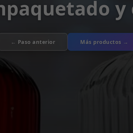
mpaquetado y 
← Paso anterior
Más productos →