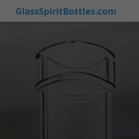
GlassSpiritBottles.com