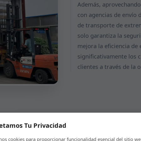
Además, aprovechando n
con agencias de envío 
de transporte de extrem
solo garantiza la segur
mejora la eficiencia de
significativamente los 
clientes a través de la 
etamos Tu Privacidad
mos cookies para proporcionar funcionalidad esencial del sitio we