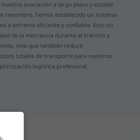
uestra asociación a largo plazo y estable
de renombre, hemos establecido un sistema
o a extremo eficiente y confiable. Esto no
idad de la mercancía durante el tránsito y
 envío, sino que también reduce
costos totales de transporte para nuestros
optimización logística profesional.
b,