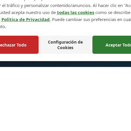
r el tráfico y personalizar contenido/anuncios. Al hacer clic en "A
usted acepta nuestro uso de
todas las cookies
como se describe
← Paso anterior
Más productos →
a
Política de Privacidad
. Puede cambiar sus preferencias en cua
to.
Configuración de
echazar Todo
Aceptar Tod
Cookies
ces Rápidos
Enlaces Rápidos
Política de Devolución y C
tos
Mapa del Sitio
alizado
Carrito de Compras
os