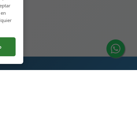
ceptar
 en
lquier
o
Contáctenos
ambio
Parque Industrial de
Producción de Botellas de
Vidrio para Licores, 5RA
Avenida, Ciudad de Heze,
Shandong, China 274700
+86 13296308814