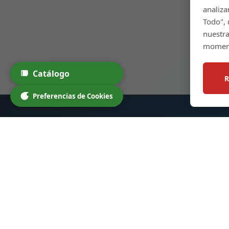
analiza
Todo", 
nuestr
momen
Catálogo
R
Preferencias de Cookies
Botellas de Vidrio para
Enla
Licores
Inicio
Nos especializamos en botellas de
Produc
vidrio de alta calidad para licores,
Person
cócteles y otras bebidas. Nuestros
Nosotr
productos están diseñados para