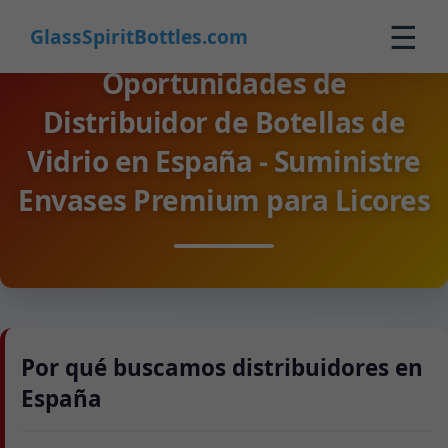
☰
GlassSpiritBottles.com
Oportunidades de
Inicio
Distribuidor de Botellas de
Productos
Vidrio en España - Suministre
Personalizado
Envases Premium para Licores
Nosotros
Contacto
0
🛒 Carrito
Por qué buscamos distribuidores en
España