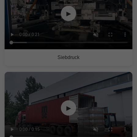
▶
Siebdruck
▶