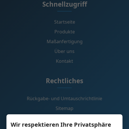
Schnellzugriff
Startseite
Produkte
Maßanfertigung
Über uns
Kontakt
Rechtliches
Rückgabe- und Umtauschrichtlinie
Sitemap
Warenkorb
Wir respektieren Ihre Privatsphäre