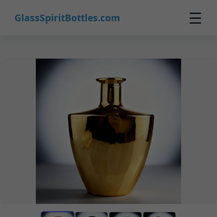
☰
GlassSpiritBottles.com
Startseite
Produkte
Maßanfertigung
Über uns
Kontakt
0
🛒 Warenkorb