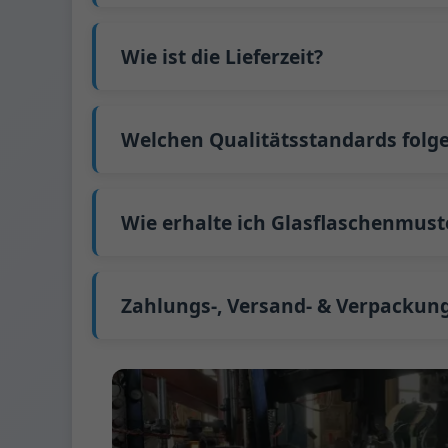
Länder hohe Frachtkosten.
Der Preis ist noch niedriger, wenn pro Fl
Nein
. Als B2B-Unternehmen variiert der P
Flasche interessiert sind,
kontaktieren Sie
Wie ist die Lieferzeit?
den genauen Preis und erstellen ein formel
Unsere Standardproduktionszeit beträgt 30
Produktionszeit auf 45 Tage.
Welchen Qualitätsstandards folge
Der Seefrachtversand aus China dauert etw
GB/T 24694-2021 <Glasbehälter - Qualitäts
GB4806.5一2016 <Nationaler Lebensmittelsi
Wie erhalte ich Glasflaschenmust
(EG) Nr. 1935/2004 Migration von Schwerme
Wir unterstützen die Zusendung von Must
Wir können 1-2 Glasflaschenmuster
kosten
zahlen. Wir versenden Muster normalerweis
Zahlungs-, Versand- & Verpacku
Zahlungsbedingung:
50% Anzahlung per Te
Unterstützte Zahlungsmethoden für Mu
Versandbedingung:
EXW, FOB, CFR, CIF
Verpackungsbedingungen:
Palette + Tren