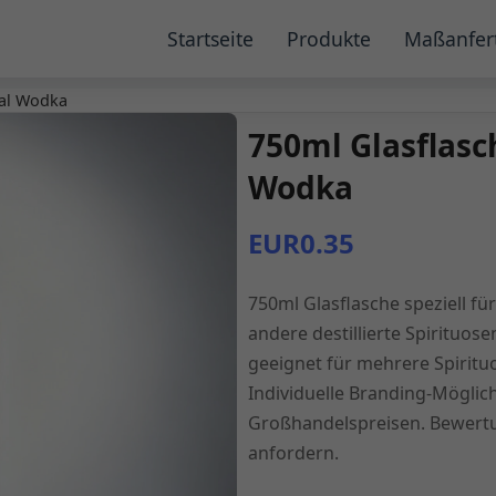
Startseite
Produkte
Maßanfer
cal Wodka
750ml Glasflasc
Wodka
EUR0.35
750ml Glasflasche speziell f
andere destillierte Spirituose
geeignet für mehrere Spirit
Individuelle Branding-Mögli
Großhandelspreisen. Bewert
anfordern.