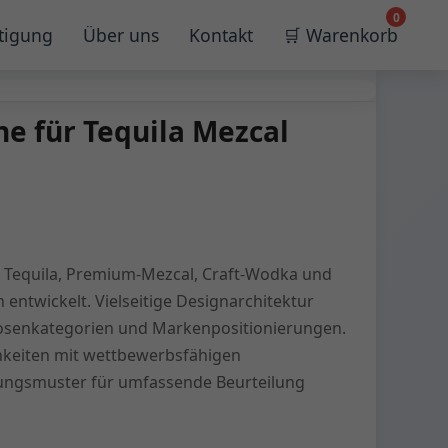
0
tigung
Über uns
Kontakt
🛒 Warenkorb
he für Tequila Mezcal
ür Tequila, Premium-Mezcal, Craft-Wodka und
n entwickelt. Vielseitige Designarchitektur
uosenkategorien und Markenpositionierungen.
chkeiten mit wettbewerbsfähigen
ungsmuster für umfassende Beurteilung