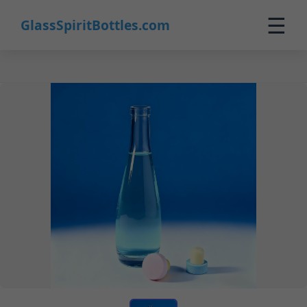
☰
GlassSpiritBottles.com
Startseite
Produkte
Maßanfertigung
Über uns
Kontakt
0
🛒 Warenkorb