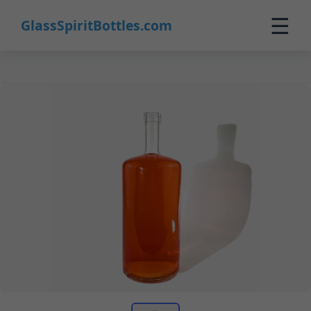
☰
GlassSpiritBottles.com
Startseite
Produkte
Maßanfertigung
Über uns
Kontakt
0
🛒 Warenkorb