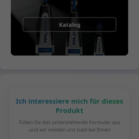
Katalog
Ich interessiere mich für dieses
Produkt
Füllen Sie das untenstehende Formular aus
und wir melden uns bald bei Ihnen