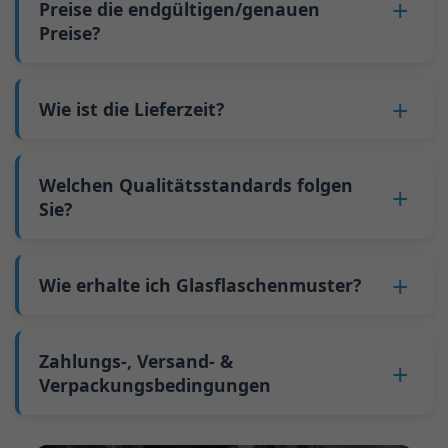
und Maschineneinrichtung können auf mehr
Preise die endgültigen/genauen
4. Zahlen Sie eine Anzahlung.
entsprechen 5 Paletten etwa 6.000 Stück; die
Preise?
Flaschen verteilt werden. Kontinuierliche
5. Wir produzieren die Flaschen.
Mindestabnahmemenge für größere Flaschen
Produktion reduziert Stillstandzeiten und
6. Zahlen Sie den Restbetrag und wir versenden
beträgt ebenfalls 6000 Stück.
Nein
. Als B2B-Unternehmen variiert der Preis
verbessert die Kapazitätsauslastung. Außerdem
die Flaschen.
Warum wir eine Mindestabnahmemenge
jeder Flasche je nach Menge, Verpackungsart
Wie ist die Lieferzeit?
kostet der Versand per Vollcontainer (FCL)
haben:
und Verarbeitungsanforderungen. Wenn Sie an
weniger als Teilladungen (LCL).
Unsere Standardproduktionszeit beträgt 30
Als Glasflaschenhersteller in China erfordert
einer Flasche interessiert sind,
kontaktieren
Der Preis ist noch niedriger, wenn pro
Tage. Wenn Ihre Flaschen Bedruckung oder
unsere Produktionslinie bei jedem Flaschentyp
Welchen Qualitätsstandards folgen
Sie uns bitte
und geben Sie Details wie
Flaschentyp Mengen von mehr als zwei 40-Fuß-
andere Verarbeitung benötigen, verlängert sich
Sie?
einen Formenwechsel. Dieser Prozess dauert
Flaschenspezifikationen und benötigte Menge
High-Containern pro Bestellung geordert
die Produktionszeit auf 45 Tage.
etwa 30 Minuten und die ersten 100
an. Wir berechnen den genauen Preis und
werden.
GB/T 24694-2021 <Glasbehälter -
Der Seefrachtversand aus China dauert etwa 30
produzierten Flaschen nach dem Wechsel sind
erstellen ein formelles Angebot für Sie.
Qualitätsanforderungen für
Wie erhalte ich Glasflaschenmuster?
Tage nach Australien, 40 Tage in die Amerikas
qualitativ unbeständig. Daher müssen wir
Spirituosenflaschen>
und 45 Tage nach Europa.
warten, bis sich die Produktion stabilisiert, um
Wir können 1-2 Glasflaschenmuster
kostenlos
GB4806.5一2016 <Nationaler
qualifizierte Produkte zu erhalten, was die
zur Verfügung stellen. Sie müssen jedoch 25-30
Zahlungs-, Versand- &
Lebensmittelsicherheitsstandard -
Kosten erhöht. Zudem verursacht der Versand
USD pro Flasche an das Kurierunternehmen
Verpackungsbedingungen
Glaserzeugnisse>
kleiner Mengen in andere Länder hohe
zahlen. Wir versenden Muster normalerweise
(EG) Nr. 1935/2004 Migration von
Frachtkosten.
Zahlungsbedingung:
50% Anzahlung per
über FedEx oder UPS, die Lieferung dauert etwa
Schwermetallen für