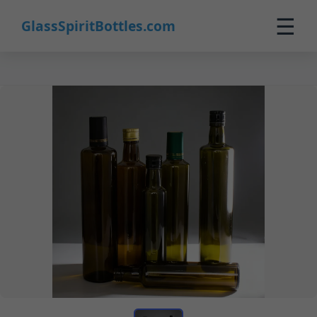
☰
GlassSpiritBottles.com
Startseite
Produkte
Maßanfertigung
Über uns
Kontakt
0
🛒 Warenkorb